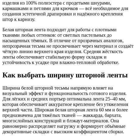
изделия из 100% полиэстера с продетыми шнурами,
кармашками и петлями для крючков — всё необходимое для
создания эстетичной драпировки и надёжного крепления
штор к карнизу.
Белая шторная лента подходит для работы с плотными
тканями любых оттенков: от светлых пастельных до
насыщенных тёмных. В отличие от прозрачных аналогов,
непрозрачная тесьма не просвечивает через материал и создаёт
чёткую линию верхнего края изделия. Средняя жёсткость
ленты обеспечивает стабильную форму складок и
устойчивость к усадке при влажно-тепловой обработке.
Как выбрать ширину шторной ленты
Ширина белой шторной тесьмы напрямую влияет на
визуальный эффект и функциональность готового изделия.
Для лёгких и средних портьер оптимальна лента 25–40 мм,
которая обеспечивает аккуратное крепление без утяжеления
верхней части. Широкая белая шторная лента 60 мм и более
предназначена для тяжёлых тканей — жаккарда, бархата,
многослойных конструкций и блэкаут-материалов. Она
равномерно распределяет нагрузку и формирует объёмные
декоративные складки с высоким коэффициентом сборки.