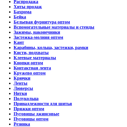
Распродажа
Хиты продаж
Бахрома
Бейка
Бельевая фурнитура оптом
Вспомогательные материалы и стенды
Зажимы, наконечники
Застежка-молния оптом
Кант
Карабины, кольца, застежки, рамки
Кисти, подхваты
Клеевые материалы
Кнопки оптом
Контактная лента
Кружево оптом
Крючки
Ленты
Люверсы
Нитки
Полукольца
Принадлежности для шитья
Пряжки оптом
Пуговицы джинсовые
Пуговицы оптом
Резинка