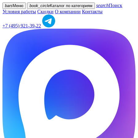
search
Поиск
bars
Меню
book_circle
Каталог
по категориям
Условия работы
Скидки
О компании
Контакты
+7 (495) 921-39-22