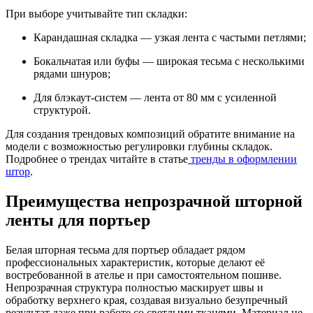
При выборе учитывайте тип складки:
Карандашная складка — узкая лента с частыми петлями;
Бокальчатая или буфы — широкая тесьма с несколькими
рядами шнуров;
Для блэкаут-систем — лента от 80 мм с усиленной
структурой.
Для создания трендовых композиций обратите внимание на
модели с возможностью регулировки глубины складок.
Подробнее о трендах читайте в статье
тренды в оформлении
штор
.
Преимущества непрозрачной шторной
ленты для портьер
Белая шторная тесьма для портьер обладает рядом
профессиональных характеристик, которые делают её
востребованной в ателье и при самостоятельном пошиве.
Непрозрачная структура полностью маскирует швы и
обработку верхнего края, создавая визуально безупречный
результат даже при работе со светлыми тканями. Материал не