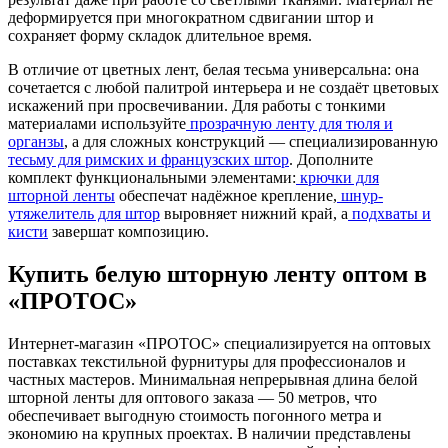
деформируется при многократном сдвигании штор и
сохраняет форму складок длительное время.
В отличие от цветных лент, белая тесьма универсальна: она
сочетается с любой палитрой интерьера и не создаёт цветовых
искажений при просвечивании. Для работы с тонкими
материалами используйте
прозрачную ленту для тюля и
органзы
, а для сложных конструкций — специализированную
тесьму для римских и французских штор
. Дополните
комплект функциональными элементами:
крючки для
шторной ленты
обеспечат надёжное крепление,
шнур-
утяжелитель для штор
выровняет нижний край, а
подхваты и
кисти
завершат композицию.
Купить белую шторную ленту оптом в
«ПРОТОС»
Интернет-магазин «ПРОТОС» специализируется на оптовых
поставках текстильной фурнитуры для профессионалов и
частных мастеров. Минимальная непрерывная длина белой
шторной ленты для оптового заказа — 50 метров, что
обеспечивает выгодную стоимость погонного метра и
экономию на крупных проектах. В наличии представлены