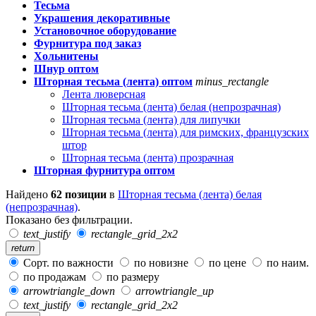
Тесьма
Украшения декоративные
Установочное оборудование
Фурнитура под заказ
Хольнитены
Шнур оптом
Шторная тесьма (лента) оптом
minus_rectangle
Лента люверсная
Шторная тесьма (лента) белая (непрозрачная)
Шторная тесьма (лента) для липучки
Шторная тесьма (лента) для римских, французских
штор
Шторная тесьма (лента) прозрачная
Шторная фурнитура оптом
Найдено
62 позиции
в
Шторная тесьма (лента) белая
(непрозрачная)
.
Показано без фильтрации.
text_justify
rectangle_grid_2x2
return
Сорт. по важности
по новизне
по цене
по наим.
по продажам
по размеру
arrowtriangle_down
arrowtriangle_up
text_justify
rectangle_grid_2x2