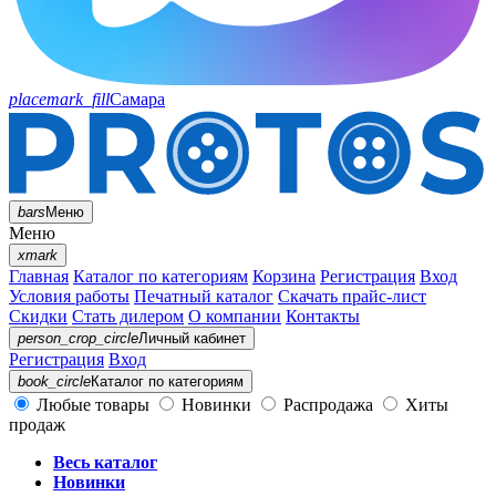
placemark_fill
Самара
bars
Меню
Меню
xmark
Главная
Каталог по категориям
Корзина
Регистрация
Вход
Условия работы
Печатный каталог
Скачать прайс-лист
Скидки
Стать дилером
О компании
Контакты
person_crop_circle
Личный кабинет
Регистрация
Вход
book_circle
Каталог
по категориям
Любые товары
Новинки
Распродажа
Хиты
продаж
Весь каталог
Новинки