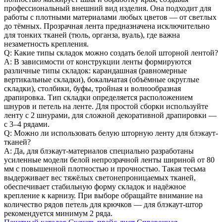
профессиональный внешний вид изделия. Она подходит для
работы с плотными материалами любых цветов — от светлых
до тёмных. Прозрачная лента предназначена исключительно
для тонких тканей (тюль, органза, вуаль), где важна
незаметность крепления.
Q: Какие типы складок можно создать белой шторной лентой?
A: В зависимости от конструкции ленты формируются
различные типы складок: карандашная (равномерные
вертикальные складки), бокальчатая (объёмные округлые
складки), столбики, буфы, тройная и волнообразная
драпировка. Тип складки определяется расположением
шнуров и петель на ленте. Для простой сборки используйте
ленту с 2 шнурами, для сложной декоративной драпировки —
с 3–4 рядами.
Q: Можно ли использовать белую шторную ленту для блэкаут-
тканей?
A: Да, для блэкаут-материалов специально разработаны
усиленные модели белой непрозрачной ленты шириной от 80
мм с повышенной плотностью и прочностью. Такая тесьма
выдерживает вес тяжёлых светонепроницаемых тканей,
обеспечивает стабильную форму складок и надёжное
крепление к карнизу. При выборе обращайте внимание на
количество рядов петель для крючков — для блэкаут-штор
рекомендуется минимум 2 ряда.