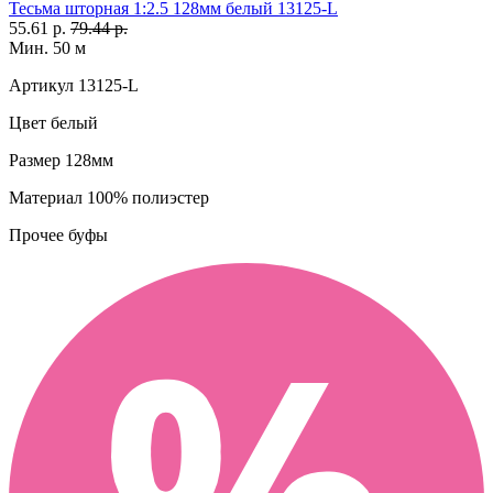
Тесьма шторная 1:2.5 128мм белый 13125-L
55.61 р.
79.44 р.
Мин. 50 м
Артикул
13125-L
Цвет
белый
Размер
128мм
Материал
100% полиэстер
Прочее
буфы