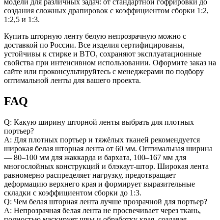
модели для различных задач: от стандартной гофрировки до
создания сложных драпировок с коэффициентом сборки 1:2,
1:2,5 и 1:3.
Купить шторную ленту белую непрозрачную можно с
доставкой по России. Все изделия сертифицированы,
устойчивы к стирке и ВТО, сохраняют эксплуатационные
свойства при интенсивном использовании. Оформите заказ на
сайте или проконсультируйтесь с менеджерами по подбору
оптимальной ленты для вашего проекта.
FAQ
Q: Какую ширину шторной ленты выбрать для плотных
портьер?
A: Для плотных портьер и тяжёлых тканей рекомендуется
широкая белая шторная лента от 60 мм. Оптимальная ширина
— 80–100 мм для жаккарда и бархата, 100–167 мм для
многослойных конструкций и блэкаут-штор. Широкая лента
равномерно распределяет нагрузку, предотвращает
деформацию верхнего края и формирует выразительные
складки с коэффициентом сборки до 1:3.
Q: Чем белая шторная лента лучше прозрачной для портьер?
A: Непрозрачная белая лента не просвечивает через ткань,
полностью маскирует швы и обработку края, создавая