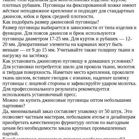
плотных рубашек. Пуговицы на фиксированной ножке имеют
жёсткое неподвижное крепление и подходят для стандартных
джинсов, юбок и брюк средней плотности.
Как подобрать размер джинсовой пуговицы?
Размер пуговицы выбирается в зависимости от типа изделия и
функции. Для поясов джинсов и брюк используются
пуговицы диаметром 17-25 мм. Для курток и рубашек — 12-
20 мм. Декоративные элементы на карманах могут быть
меньше — от 9 до 15 мм. Учитывайте также толщину ткани и
нагрузку на застёжку.
Как установить джинсовую пуговицу в домашних условиях?
Для установки потребуется: шило для прокола ткани, молоток
и твёрдая поверхность. Наметьте место крепления, проколите
ткань шилом, вставьте гвоздик с изнанки, наденьте шляпку
пуговицы с лицевой стороны и зафиксируйте ударом молотка.
Для профессионального результата рекомендуется
использовать установочный пресс.
Можно ли купить джинсовые пуговицы оптом небольшими
партиями?
Да, минимальный заказ составляет упаковку от 50 штук. Это
позволяет частным мастерам, небольшим ателье и дизайнерам
приобретать качественную фурнитуру оптом по выгодным
ценам без необходимости заказа крупных промышленных
партий.