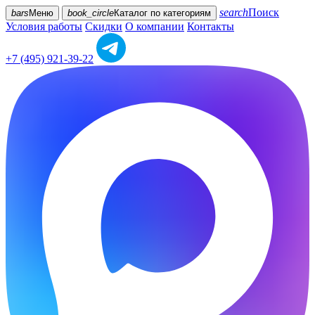
search
Поиск
bars
Меню
book_circle
Каталог
по категориям
Условия работы
Скидки
О компании
Контакты
+7 (495) 921-39-22