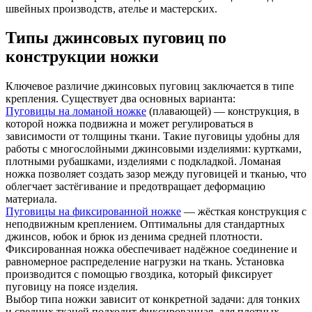
швейных производств, ателье и мастерских.
Типы джинсовых пуговиц по
конструкции ножки
Ключевое различие джинсовых пуговиц заключается в типе
крепления. Существует два основных варианта:
Пуговицы на ломаной ножке
(плавающей) — конструкция, в
которой ножка подвижна и может регулироваться в
зависимости от толщины ткани. Такие пуговицы удобны для
работы с многослойными джинсовыми изделиями: куртками,
плотными рубашками, изделиями с подкладкой. Ломаная
ножка позволяет создать зазор между пуговицей и тканью, что
облегчает застёгивание и предотвращает деформацию
материала.
Пуговицы на фиксированной ножке
— жёсткая конструкция с
неподвижным креплением. Оптимальны для стандартных
джинсов, юбок и брюк из денима средней плотности.
Фиксированная ножка обеспечивает надёжное соединение и
равномерное распределение нагрузки на ткань. Установка
производится с помощью гвоздика, который фиксирует
пуговицу на поясе изделия.
Выбор типа ножки зависит от конкретной задачи: для тонких
и средних тканей подходит фиксированная, для плотных