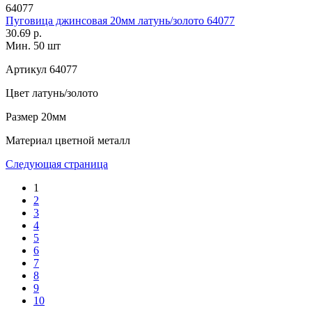
64077
Пуговица джинсовая 20мм латунь/золото 64077
30.69 р.
Мин. 50 шт
Артикул
64077
Цвет
латунь/золото
Размер
20мм
Материал
цветной металл
Следующая страница
1
2
3
4
5
6
7
8
9
10