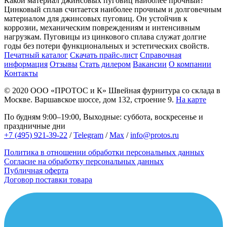
Какой материал джинсовых пуговиц наиболее прочный?
Цинковый сплав считается наиболее прочным и долговечным
материалом для джинсовых пуговиц. Он устойчив к
коррозии, механическим повреждениям и интенсивным
нагрузкам. Пуговицы из цинкового сплава служат долгие
годы без потери функциональных и эстетических свойств.
Печатный каталог
Скачать прайс-лист
Справочная
информация
Отзывы
Стать дилером
Вакансии
О компании
Контакты
© 2020
ООО «ПРОТОС и К»
Швейная фурнитура со склада в
Москве.
Варшавское шоссе, дом 132, строение 9.
На карте
По будням 9:00–19:00, Выходные: суббота, воскресенье и
праздничные дни
+7 (495) 921-39-22
/
Telegram
/
Max
/
info@protos.ru
Политика в отношении обработки персональных данных
Согласие на обработку персональных данных
Публичная оферта
Договор поставки товара