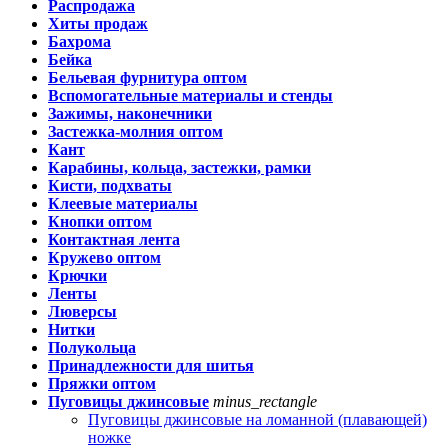
Распродажа
Хиты продаж
Бахрома
Бейка
Бельевая фурнитура оптом
Вспомогательные материалы и стенды
Зажимы, наконечники
Застежка-молния оптом
Кант
Карабины, кольца, застежки, рамки
Кисти, подхваты
Клеевые материалы
Кнопки оптом
Контактная лента
Кружево оптом
Крючки
Ленты
Люверсы
Нитки
Полукольца
Принадлежности для шитья
Пряжки оптом
Пуговицы джинсовые
minus_rectangle
Пуговицы джинсовые на ломанной (плавающей)
ножке