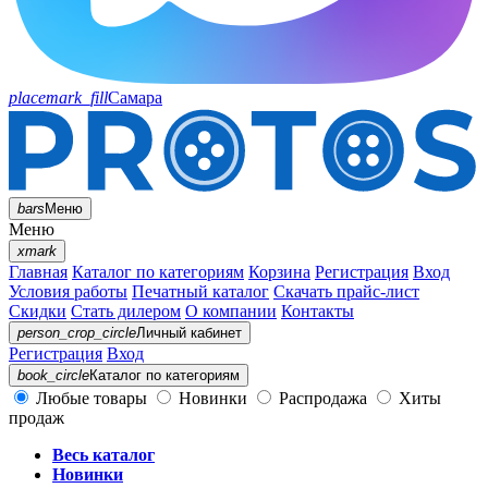
placemark_fill
Самара
bars
Меню
Меню
xmark
Главная
Каталог по категориям
Корзина
Регистрация
Вход
Условия работы
Печатный каталог
Скачать прайс-лист
Скидки
Стать дилером
О компании
Контакты
person_crop_circle
Личный кабинет
Регистрация
Вход
book_circle
Каталог
по категориям
Любые товары
Новинки
Распродажа
Хиты
продаж
Весь каталог
Новинки