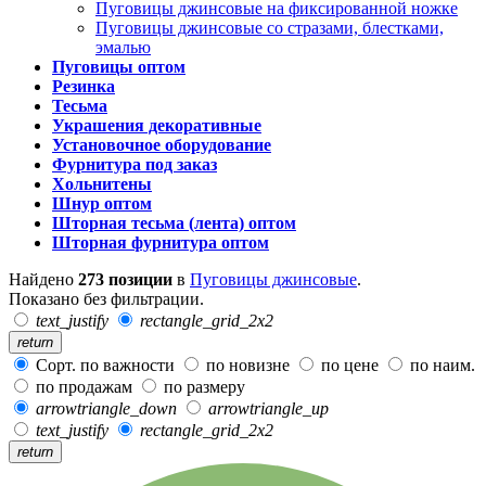
Пуговицы джинсовые на фиксированной ножке
Пуговицы джинсовые со стразами, блестками,
эмалью
Пуговицы оптом
Резинка
Тесьма
Украшения декоративные
Установочное оборудование
Фурнитура под заказ
Хольнитены
Шнур оптом
Шторная тесьма (лента) оптом
Шторная фурнитура оптом
Найдено
273 позиции
в
Пуговицы джинсовые
.
Показано без фильтрации.
text_justify
rectangle_grid_2x2
return
Сорт. по важности
по новизне
по цене
по наим.
по продажам
по размеру
arrowtriangle_down
arrowtriangle_up
text_justify
rectangle_grid_2x2
return