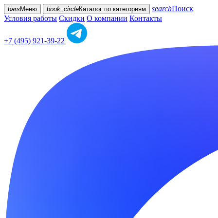
search
Поиск
bars
Меню
book_circle
Каталог
по категориям
Условия работы
Скидки
О компании
Контакты
+7 (495) 921-39-22