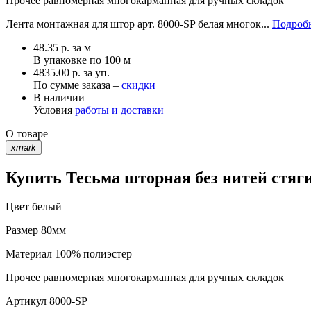
Прочее
равномерная многокарманная для ручных складок
Лента монтажная для штор арт. 8000-SP белая многок...
Подробн
48.35
р.
за м
В упаковке по
100 м
4835.00 р. за уп.
По сумме заказа –
скидки
В наличии
Условия
работы и доставки
О товаре
xmark
Купить Тесьма шторная без нитей стяг
Цвет
белый
Размер
80мм
Материал
100% полиэстер
Прочее
равномерная многокарманная для ручных складок
Артикул
8000-SP