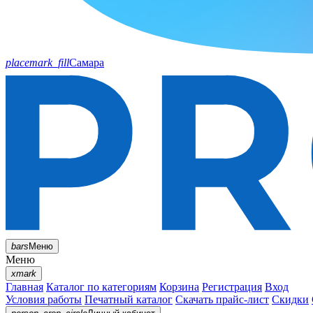
placemark_fill
Самара
bars
Меню
Меню
xmark
Главная
Каталог по категориям
Корзина
Регистрация
Вход
Условия работы
Печатный каталог
Скачать прайс-лист
Скидки