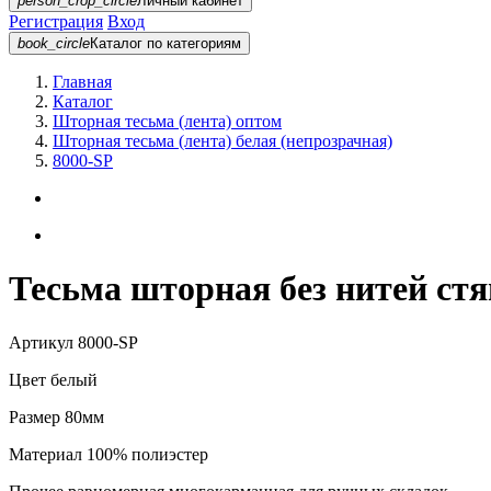
person_crop_circle
Личный кабинет
Регистрация
Вход
book_circle
Каталог
по категориям
Главная
Каталог
Шторная тесьма (лента) оптом
Шторная тесьма (лента) белая (непрозрачная)
8000-SP
Тесьма шторная без нитей ст
Артикул
8000-SP
Цвет
белый
Размер
80мм
Материал
100% полиэстер