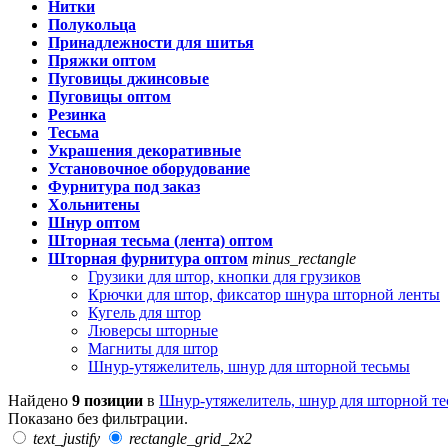
Нитки
Полукольца
Принадлежности для шитья
Пряжки оптом
Пуговицы джинсовые
Пуговицы оптом
Резинка
Тесьма
Украшения декоративные
Установочное оборудование
Фурнитура под заказ
Хольнитены
Шнур оптом
Шторная тесьма (лента) оптом
Шторная фурнитура оптом
minus_rectangle
Грузики для штор, кнопки для грузиков
Крючки для штор, фиксатор шнура шторной ленты
Кугель для штор
Люверсы шторные
Магниты для штор
Шнур-утяжелитель, шнур для шторной тесьмы
Найдено
9 позиции
в
Шнур-утяжелитель, шнур для шторной т
Показано без фильтрации.
text_justify
rectangle_grid_2x2