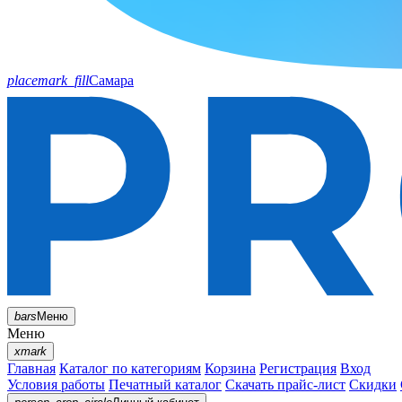
placemark_fill
Самара
bars
Меню
Меню
xmark
Главная
Каталог по категориям
Корзина
Регистрация
Вход
Условия работы
Печатный каталог
Скачать прайс-лист
Скидки