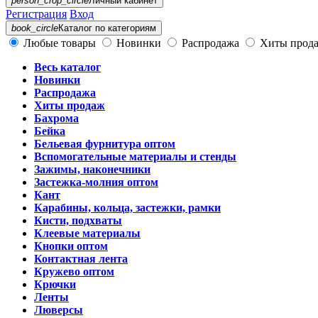
person_crop_circle
Личный кабинет
Регистрация
Вход
book_circle
Каталог
по категориям
Любые товары
Новинки
Распродажа
Хиты прод
Весь каталог
Новинки
Распродажа
Хиты продаж
Бахрома
Бейка
Бельевая фурнитура оптом
Вспомогательные материалы и стенды
Зажимы, наконечники
Застежка-молния оптом
Кант
Карабины, кольца, застежки, рамки
Кисти, подхваты
Клеевые материалы
Кнопки оптом
Контактная лента
Кружево оптом
Крючки
Ленты
Люверсы