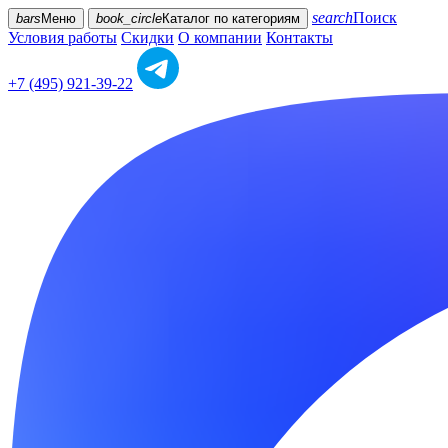
search
Поиск
bars
Меню
book_circle
Каталог
по категориям
Условия работы
Скидки
О компании
Контакты
+7 (495) 921-39-22