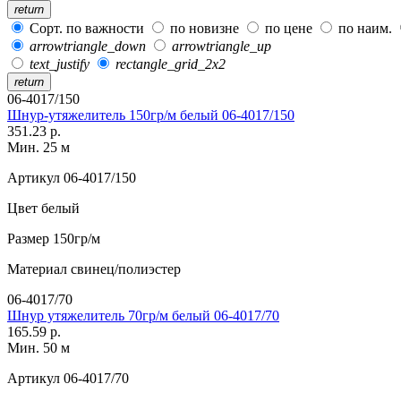
return
Сорт. по важности
по новизне
по цене
по наим.
arrowtriangle_down
arrowtriangle_up
text_justify
rectangle_grid_2x2
return
06-4017/150
Шнур-утяжелитель 150гр/м белый 06-4017/150
351.23 р.
Мин. 25 м
Артикул
06-4017/150
Цвет
белый
Размер
150гр/м
Материал
свинец/полиэстер
06-4017/70
Шнур утяжелитель 70гр/м белый 06-4017/70
165.59 р.
Мин. 50 м
Артикул
06-4017/70