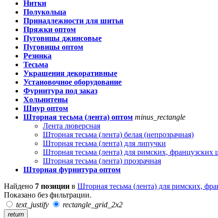
Нитки
Полукольца
Принадлежности для шитья
Пряжки оптом
Пуговицы джинсовые
Пуговицы оптом
Резинка
Тесьма
Украшения декоративные
Установочное оборудование
Фурнитура под заказ
Хольнитены
Шнур оптом
Шторная тесьма (лента) оптом
minus_rectangle
Лента люверсная
Шторная тесьма (лента) белая (непрозрачная)
Шторная тесьма (лента) для липучки
Шторная тесьма (лента) для римских, французских 
Шторная тесьма (лента) прозрачная
Шторная фурнитура оптом
Найдено
7 позиции
в
Шторная тесьма (лента) для римских, фр
Показано без фильтрации.
text_justify
rectangle_grid_2x2
return