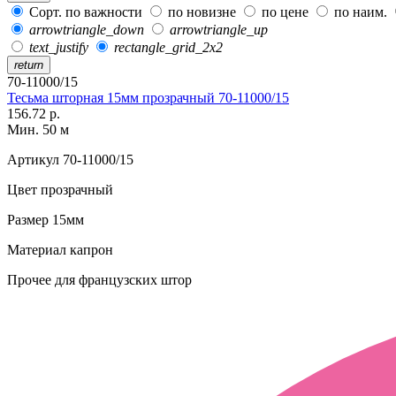
Сорт. по важности
по новизне
по цене
по наим.
arrowtriangle_down
arrowtriangle_up
text_justify
rectangle_grid_2x2
return
70-11000/15
Тесьма шторная 15мм прозрачный 70-11000/15
156.72 р.
Мин. 50 м
Артикул
70-11000/15
Цвет
прозрачный
Размер
15мм
Материал
капрон
Прочее
для французских штор