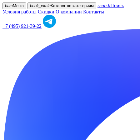
search
Поиск
bars
Меню
book_circle
Каталог
по категориям
Условия работы
Скидки
О компании
Контакты
+7 (495) 921-39-22