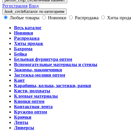
person_crop_circle
Личный кабинет
Регистрация
Вход
book_circle
Каталог
по категориям
Любые товары
Новинки
Распродажа
Хиты прод
Весь каталог
Новинки
Распродажа
Хиты продаж
Бахрома
Бейка
Бельевая фурнитура оптом
Вспомогательные материалы и стенды
Зажимы, наконечники
Застежка-молния оптом
Кант
Карабины, кольца, застежки, рамки
Кисти, подхваты
Клеевые материалы
Кнопки оптом
Контактная лента
Кружево оптом
Крючки
Ленты
Люверсы