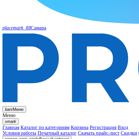
placemark_fill
Самара
bars
Меню
Меню
xmark
Главная
Каталог по категориям
Корзина
Регистрация
Вход
Условия работы
Печатный каталог
Скачать прайс-лист
Скидки