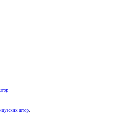
штор
анцузских штор
.