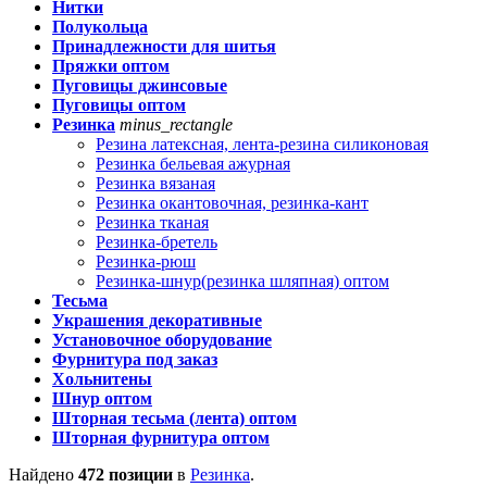
Нитки
Полукольца
Принадлежности для шитья
Пряжки оптом
Пуговицы джинсовые
Пуговицы оптом
Резинка
minus_rectangle
Резина латексная, лента-резина силиконовая
Резинка бельевая ажурная
Резинка вязаная
Резинка окантовочная, резинка-кант
Резинка тканая
Резинка-бретель
Резинка-рюш
Резинка-шнур(резинка шляпная) оптом
Тесьма
Украшения декоративные
Установочное оборудование
Фурнитура под заказ
Хольнитены
Шнур оптом
Шторная тесьма (лента) оптом
Шторная фурнитура оптом
Найдено
472 позиции
в
Резинка
.