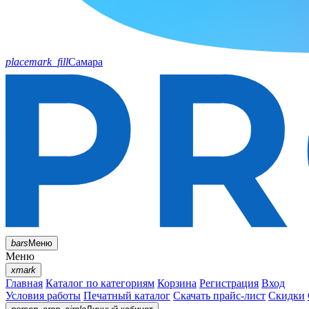
placemark_fill
Самара
bars
Меню
Меню
xmark
Главная
Каталог по категориям
Корзина
Регистрация
Вход
Условия работы
Печатный каталог
Скачать прайс-лист
Скидки