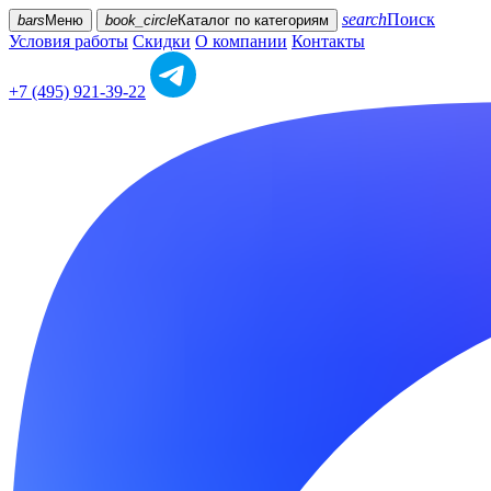
search
Поиск
bars
Меню
book_circle
Каталог
по категориям
Условия работы
Скидки
О компании
Контакты
+7 (495) 921-39-22