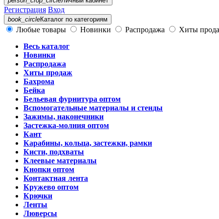
person_crop_circle
Личный кабинет
Регистрация
Вход
book_circle
Каталог
по категориям
Любые товары
Новинки
Распродажа
Хиты прод
Весь каталог
Новинки
Распродажа
Хиты продаж
Бахрома
Бейка
Бельевая фурнитура оптом
Вспомогательные материалы и стенды
Зажимы, наконечники
Застежка-молния оптом
Кант
Карабины, кольца, застежки, рамки
Кисти, подхваты
Клеевые материалы
Кнопки оптом
Контактная лента
Кружево оптом
Крючки
Ленты
Люверсы