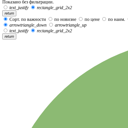
Показано без фильтрации.
text_justify
rectangle_grid_2x2
return
Сорт. по важности
по новизне
по цене
по наим.
arrowtriangle_down
arrowtriangle_up
text_justify
rectangle_grid_2x2
return