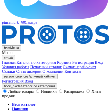
placemark_fill
Самара
bars
Меню
Меню
xmark
Главная
Каталог по категориям
Корзина
Регистрация
Вход
Условия работы
Печатный каталог
Скачать прайс-лист
Скидки
Стать дилером
О компании
Контакты
person_crop_circle
Личный кабинет
Регистрация
Вход
book_circle
Каталог
по категориям
Любые товары
Новинки
Распродажа
Хиты
продаж
Весь каталог
Новинки