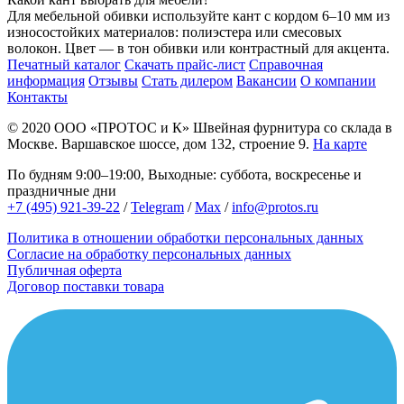
Для мебельной обивки используйте кант с кордом 6–10 мм из
износостойких материалов: полиэстера или смесовых
волокон. Цвет — в тон обивки или контрастный для акцента.
Печатный каталог
Скачать прайс-лист
Справочная
информация
Отзывы
Стать дилером
Вакансии
О компании
Контакты
© 2020
ООО «ПРОТОС и К»
Швейная фурнитура со склада в
Москве.
Варшавское шоссе, дом 132, строение 9.
На карте
По будням 9:00–19:00, Выходные: суббота, воскресенье и
праздничные дни
+7 (495) 921-39-22
/
Telegram
/
Max
/
info@protos.ru
Политика в отношении обработки персональных данных
Согласие на обработку персональных данных
Публичная оферта
Договор поставки товара