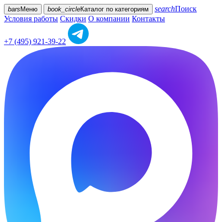
search
Поиск
bars
Меню
book_circle
Каталог
по категориям
Условия работы
Скидки
О компании
Контакты
+7 (495) 921-39-22