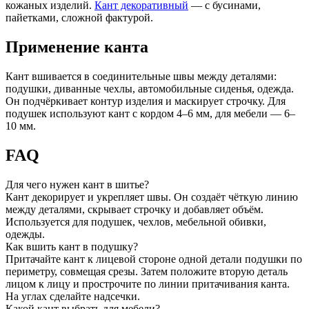
кожаных изделий.
Кант декоративный
— с бусинами,
пайетками, сложной фактурой.
Применение канта
Кант вшивается в соединительные швы между деталями:
подушки, диванные чехлы, автомобильные сиденья, одежда.
Он подчёркивает контур изделия и маскирует строчку. Для
подушек используют кант с кордом 4–6 мм, для мебели — 6–
10 мм.
FAQ
Для чего нужен кант в шитье?
Кант декорирует и укрепляет швы. Он создаёт чёткую линию
между деталями, скрывает строчку и добавляет объём.
Используется для подушек, чехлов, мебельной обивки,
одежды.
Как вшить кант в подушку?
Притачайте кант к лицевой стороне одной детали подушки по
периметру, совмещая срезы. Затем положите вторую деталь
лицом к лицу и прострочите по линии притачивания канта.
На углах сделайте надсечки.
Какой кант выбрать для мебели?