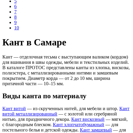
5
6
7
8
9
10
Кант в Самаре
Кант — отделочная тесьма с выступающим валиком (кордом)
для вшивания в швы одежды, мебели и текстильных изделий.
В каталоге ПРОТОС представлены канты из хлопка, вискозы,
полиэстера, с металлизированными нитями и замшевым
покрытием. Диаметр корда — от 2 до 10 мм, ширина
притачной части — 10–15 мм.
Виды канта по материалу
Кант витой
— из скрученных нитей, для мебели и штор.
Кант
витой металлизированный
— с золотой или серебряной
нитью, для праздничного декора.
Кант вискозный
— мягкий,
с благородным блеском.
Кант хлопчатобумажный
— для
постельного белья и детской одежды.
Кант замшевый
— для