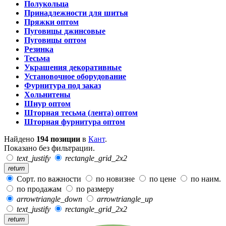
Полукольца
Принадлежности для шитья
Пряжки оптом
Пуговицы джинсовые
Пуговицы оптом
Резинка
Тесьма
Украшения декоративные
Установочное оборудование
Фурнитура под заказ
Хольнитены
Шнур оптом
Шторная тесьма (лента) оптом
Шторная фурнитура оптом
Найдено
194 позиции
в
Кант
.
Показано без фильтрации.
text_justify
rectangle_grid_2x2
return
Сорт. по важности
по новизне
по цене
по наим.
по продажам
по размеру
arrowtriangle_down
arrowtriangle_up
text_justify
rectangle_grid_2x2
return