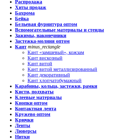
Распродажа
Хиты продаж
Бахрома
Бейка
Бельевая фурнитура оптом
Вспомогательные материалы и стенды
Зажимы, наконечники
Застежка-молния оптом
Кант
minus_rectangle
Кант «замшевый», кожзам
Кант вискозный
Кант витой
Кант витой металлизированный
Кант декоративный
Кант хлопчатобумажный
Карабины, кольца, застежки, рамки
Кисти, подхваты
Клеевые материалы
Кнопки оптом
Контактная лента
Кружево оптом
Крючки
Ленты
Люверсы
Нитки