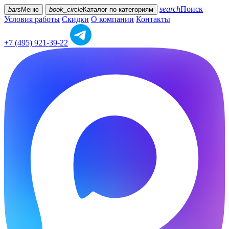
search
Поиск
bars
Меню
book_circle
Каталог
по категориям
Условия работы
Скидки
О компании
Контакты
+7 (495) 921-39-22