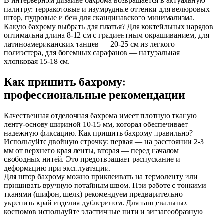
В интерьерном дизайне бахрома возвращается в актуальную
палитру: терракотовые и изумрудные оттенки для велюровых
штор, пудровые и беж для скандинавского минимализма.
Какую бахрому выбрать для платья? Для коктейльных нарядов
оптимальна длина 8-12 см с градиентным окрашиванием, для
латиноамериканских танцев — 20-25 см из легкого
полиэстера, для богемных сарафанов — натуральная
хлопковая 15-18 см.
Как пришить бахрому:
профессиональные рекомендации
Качественная отделочная бахрома имеет плотную тканую
ленту-основу шириной 10-15 мм, которая обеспечивает
надежную фиксацию. Как пришить бахрому правильно?
Используйте двойную строчку: первая — на расстоянии 2-3
мм от верхнего края ленты, вторая — перед началом
свободных нитей. Это предотвращает распускание и
деформацию при эксплуатации.
Для штор бахрому можно приклеивать на термоленту или
пришивать вручную потайным швом. При работе с тонкими
тканями (шифон, шелк) рекомендуем предварительно
укрепить край изделия дублерином. Для танцевальных
костюмов используйте эластичные нити и зигзагообразную