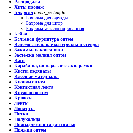
Распродажа
Хиты продаж
Бахрома
minus_rectangle
Бахрома для одежды
Бахрома для штор
Бахрома металлизированная
Бейка
Бельевая фурнитура оптом
Вспомогательные материалы и стенды
Зажимы, наконечники
Застежка-молния оптом
Кант
Карабины, кольца, застежки, рамки
Кисти, подхваты
Клеевые материалы
Кнопки оптом
Контактная лента
Кружево оптом
Крючки
Ленты
Люверсы
Нитки
Полукольца
Принадлежности для шитья
Пряжки оптом