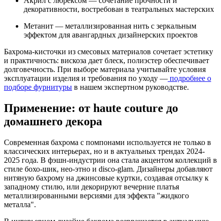
Акрил с люрексом — сочетание прочности и
декоративности, востребован в театральных мастерских
Метанит — металлизированная нить с зеркальным
эффектом для авангардных дизайнерских проектов
Бахрома-кисточки из смесовых материалов сочетает эстетику
и практичность: вискоза дает блеск, полиэстер обеспечивает
долговечность. При выборе материала учитывайте условия
эксплуатации изделия и требования по уходу —
подробнее о
подборе фурнитуры
в нашем экспертном руководстве.
Применение: от haute couture до
домашнего декора
Современная бахрома с помпонами используется не только в
классических интерьерах, но и в актуальных трендах 2024-
2025 года. В фэшн-индустрии она стала акцентом коллекций в
стиле бохо-шик, нео-этно и disco-glam. Дизайнеры добавляют
нитяную бахрому на джинсовые куртки, создавая отсылку к
западному стилю, или декорируют вечерние платья
металлизированными версиями для эффекта "жидкого
металла".