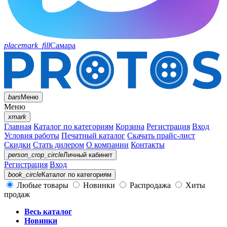
placemark_fill
Самара
bars
Меню
Меню
xmark
Главная
Каталог по категориям
Корзина
Регистрация
Вход
Условия работы
Печатный каталог
Скачать прайс-лист
Скидки
Стать дилером
О компании
Контакты
person_crop_circle
Личный кабинет
Регистрация
Вход
book_circle
Каталог
по категориям
Любые товары
Новинки
Распродажа
Хиты
продаж
Весь каталог
Новинки