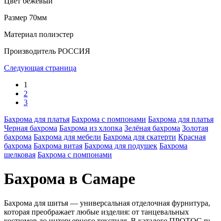
Цвет
бежевый
Размер
70мм
Материал
полиэстер
Производитель
РОССИЯ
Следующая страница
1
2
3
Бахрома для платья
Бахрома с помпонами
Бахрома для платья
Черная бахрома
Бахрома из хлопка
Зелёная бахрома
Золотая
бахрома
Бахрома для мебели
Бахрома для скатерти
Красная
бахрома
Бахрома витая
Бахрома для подушек
Бахрома
шелковая
Бахрома с помпонами
Бахрома в Самаре
Бахрома для шитья — универсальная отделочная фурнитура,
которая преображает любые изделия: от танцевальных
костюмов до интерьерного текстиля. В каталоге ПРОТОС.ru