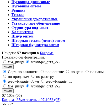
Пуговицы джинсовые
Пуговицы оптом
Резинка
Тесьма
Украшения декоративные
Установочное оборудование
Фурнитура под заказ
Хольнитены
Шнур оптом
Шторная тесьма (лента) оптом
Шторная фурнитура оптом
Найдено
57 позиции
в
Бахрома
.
Показано без фильтрации.
text_justify
rectangle_grid_2x2
return
Сорт. по важности
по новизне
по цене
по наим.
по продажам
по размеру
arrowtriangle_down
arrowtriangle_up
text_justify
rectangle_grid_2x2
return
07-1053 (05)
Бахрома 35мм зеленый 07-1053 (05)
56.55 р.