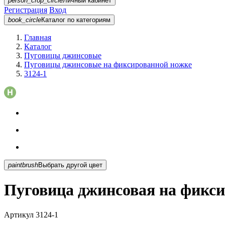
person_crop_circle
Личный кабинет
Регистрация
Вход
book_circle
Каталог
по категориям
Главная
Каталог
Пуговицы джинсовые
Пуговицы джинсовые на фиксированной ножке
3124-1
paintbrush
Выбрать другой цвет
Пуговица джинсовая на фикси
Артикул
3124-1