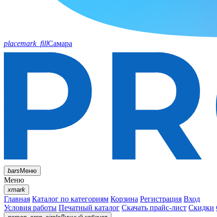
placemark_fill
Самара
bars
Меню
Меню
xmark
Главная
Каталог по категориям
Корзина
Регистрация
Вход
Условия работы
Печатный каталог
Скачать прайс-лист
Скидки