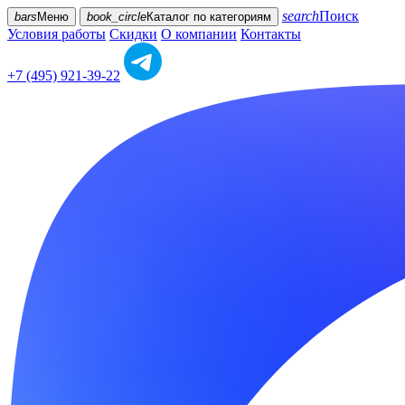
search
Поиск
bars
Меню
book_circle
Каталог
по категориям
Условия работы
Скидки
О компании
Контакты
+7 (495) 921-39-22