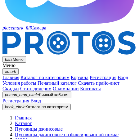
placemark_fill
Самара
bars
Меню
Меню
xmark
Главная
Каталог по категориям
Корзина
Регистрация
Вход
Условия работы
Печатный каталог
Скачать прайс-лист
Скидки
Стать дилером
О компании
Контакты
person_crop_circle
Личный кабинет
Регистрация
Вход
book_circle
Каталог
по категориям
Главная
Каталог
Пуговицы джинсовые
Пуговицы джинсовые на фиксированной ножке