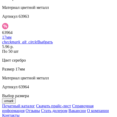
Материал
цветной металл
Артикул
63963
63964
17мм
checkmark_alt_circle
Выбрать
5.96 р.
По 50 шт
Цвет
серебро
Размер
17мм
Материал
цветной металл
Артикул
63964
Выбор размера
xmark
Печатный каталог
Скачать прайс-лист
Справочная
информация
Отзывы
Стать дилером
Вакансии
О компании
Контакты