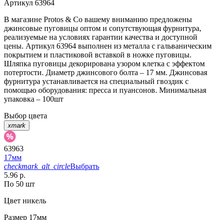
Артикул
63964
В магазине Protos & Co вашему вниманию предложены
джинсовые пуговицы оптом и сопутствующая фурнитура,
реализуемые на условиях гарантии качества и доступной
цены. Артикул 63964 выполнен из металла с гальваническим
покрытием и пластиковой вставкой в ножке пуговицы.
Шляпка пуговицы декорирована узором клетка с эффектом
потертости. Диаметр джинсового болта – 17 мм. Джинсовая
фурнитура устанавливается на специальный гвоздик с
помощью оборудования: пресса и пуансонов. Минимальная
упаковка – 100шт
Выбор цвета
xmark
63963
17мм
checkmark_alt_circle
Выбрать
5.96 р.
По 50 шт
Цвет
никель
Размер
17мм