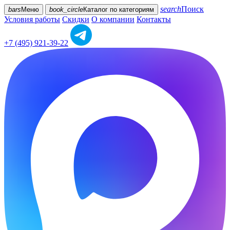
search
Поиск
bars
Меню
book_circle
Каталог
по категориям
Условия работы
Скидки
О компании
Контакты
+7 (495) 921-39-22