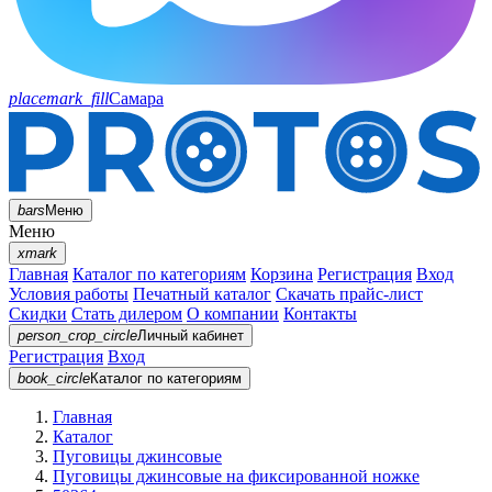
placemark_fill
Самара
bars
Меню
Меню
xmark
Главная
Каталог по категориям
Корзина
Регистрация
Вход
Условия работы
Печатный каталог
Скачать прайс-лист
Скидки
Стать дилером
О компании
Контакты
person_crop_circle
Личный кабинет
Регистрация
Вход
book_circle
Каталог
по категориям
Главная
Каталог
Пуговицы джинсовые
Пуговицы джинсовые на фиксированной ножке