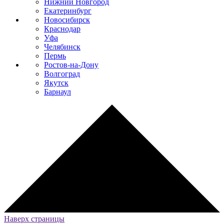
Нижний Новгород
Екатеринбург
Новосибирск
Краснодар
Уфа
Челябинск
Пермь
Ростов-на-Дону
Волгоград
Якутск
Барнаул
Наверх страницы