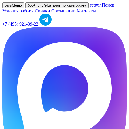
search
Поиск
bars
Меню
book_circle
Каталог
по категориям
Условия работы
Скидки
О компании
Контакты
+7 (495) 921-39-22