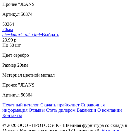
Прочее
"JEANS"
Артикул
50374
50364
20мм
checkmark_alt_circle
Выбрать
23.99 р.
По 50 шт
Цвет
серебро
Размер
20мм
Материал
цветной металл
Прочее
"JEANS"
Артикул
50364
Печатный каталог
Скачать прайс-лист
Справочная
информация
Отзывы
Стать дилером
Вакансии
О компании
Контакты
© 2020
ООО «ПРОТОС и К»
Швейная фурнитура со склада в
Москве.
Варшавское шоссе, дом 132, строение 9.
На карте