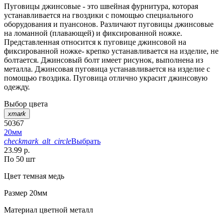
Пуговицы джинсовые - это швейная фурнитура, которая
устанавливается на гвоздики с помощью специального
оборудования и пуансонов. Различают пуговицы джинсовые
на ломанной (плавающей) и фиксированной ножке.
Представленная относится к пуговице джинсовой на
фиксированной ножке- крепко устанавливается на изделие, не
болтается. Джинсовый болт имеет рисунок, выполнена из
металла. Джинсовая пуговица устанавливается на изделие с
помощью гвоздика. Пуговица отлично украсит джинсовую
одежду.
Выбор цвета
xmark
50367
20мм
checkmark_alt_circle
Выбрать
23.99 р.
По 50 шт
Цвет
темная медь
Размер
20мм
Материал
цветной металл