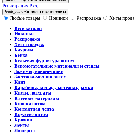
person_crop_circle
Личный кабинет
Регистрация
Вход
book_circle
Каталог
по категориям
Любые товары
Новинки
Распродажа
Хиты прод
Весь каталог
Новинки
Распродажа
Хиты продаж
Бахрома
Бейка
Бельевая фурнитура оптом
Вспомогательные материалы и стенды
Зажимы, наконечники
Застежка-молния оптом
Кант
Карабины, кольца, застежки, рамки
Кисти, подхваты
Клеевые материалы
Кнопки оптом
Контактная лента
Кружево оптом
Крючки
Ленты
Люверсы