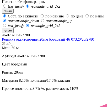
Показано без фильтрации.
text_justify
rectangle_grid_2x2
return
Сорт. по важности
по новизне
по цене
по наим.
arrowtriangle_down
arrowtriangle_up
text_justify
rectangle_grid_2x2
return
46-07320/20/2780
Резинка окантовочная 20мм бордовый 46-07320/20/2780
21.49 р.
Мин. 50 м
Артикул
46-07320/20/2780
Цвет
бордовый
Размер
20мм
Материал
82,5% полиамид/17,5% эластан
Прочее
плотность 3,71г/м, растяжимость 110%