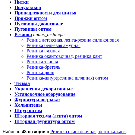
Нитки
Полукольца
Принадлежности для шитья
Пряжки оптом
Пуговицы джинсовые
Пуговицы оптом
Резинка
minus_rectangle
Резина латексная, лента-резина силиконовая
Резинка бельевая ажурная
Резинка вязаная
Резинка окантовочная, резинка-кант
Резинка тканая
Резинка-бретель
Резинка-рюш
Резинка-шнур(резинка шляпная) оптом
Тесьма
Украшения декоративные
Установочное оборудование
Фурнитура под заказ
Хольнитены
Шнур оптом
Шторная тесьма (лента) оптом
Шторная фурнитура оптом
Найдено
48 позиции
в
Резинка окантовочная, резинка-кант
.