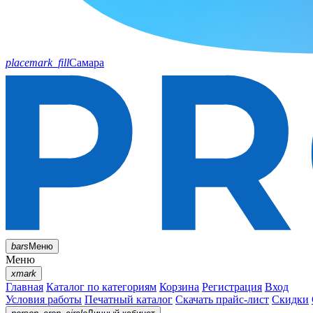
placemark_fill
Самара
bars
Меню
Меню
xmark
Главная
Каталог по категориям
Корзина
Регистрация
Вход
Условия работы
Печатный каталог
Скачать прайс-лист
Скидки