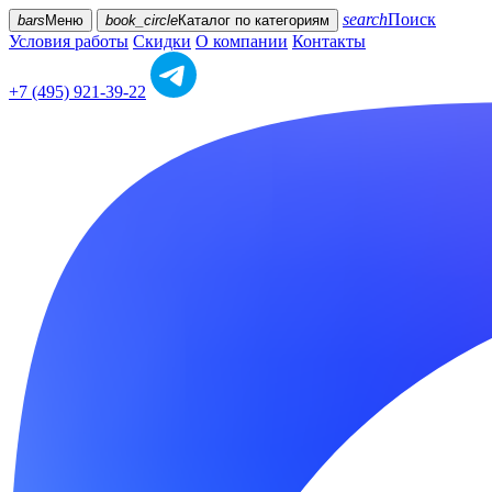
search
Поиск
bars
Меню
book_circle
Каталог
по категориям
Условия работы
Скидки
О компании
Контакты
+7 (495) 921-39-22