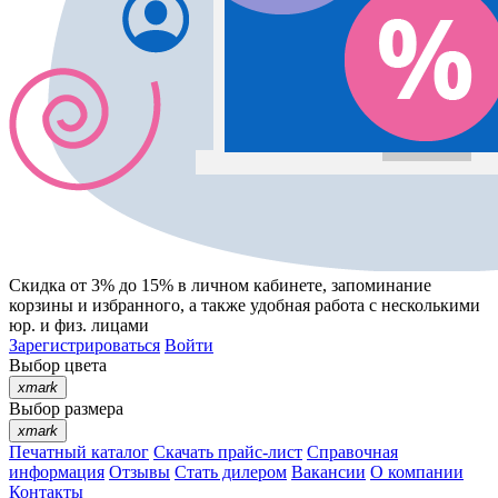
Скидка от 3% до 15%
в личном кабинете, запоминание
корзины
и
избранного
, а также удобная работа с несколькими
юр. и физ. лицами
Зарегистрироваться
Войти
Выбор цвета
xmark
Выбор размера
xmark
Печатный каталог
Скачать прайс-лист
Справочная
информация
Отзывы
Стать дилером
Вакансии
О компании
Контакты