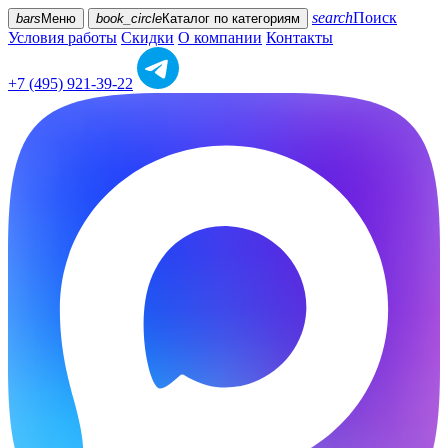
search
Поиск
bars
Меню
book_circle
Каталог
по категориям
Условия работы
Скидки
О компании
Контакты
+7 (495) 921-39-22