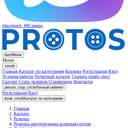
placemark_fill
Самара
bars
Меню
Меню
xmark
Главная
Каталог по категориям
Корзина
Регистрация
Вход
Условия работы
Печатный каталог
Скачать прайс-лист
Скидки
Стать дилером
О компании
Контакты
person_crop_circle
Личный кабинет
Регистрация
Вход
book_circle
Каталог
по категориям
Главная
Каталог
Резинка
Резинка-шнур(резинка шляпная) оптом