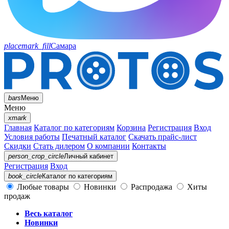
placemark_fill
Самара
bars
Меню
Меню
xmark
Главная
Каталог по категориям
Корзина
Регистрация
Вход
Условия работы
Печатный каталог
Скачать прайс-лист
Скидки
Стать дилером
О компании
Контакты
person_crop_circle
Личный кабинет
Регистрация
Вход
book_circle
Каталог
по категориям
Любые товары
Новинки
Распродажа
Хиты
продаж
Весь каталог
Новинки