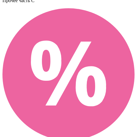
Прочее
часть C