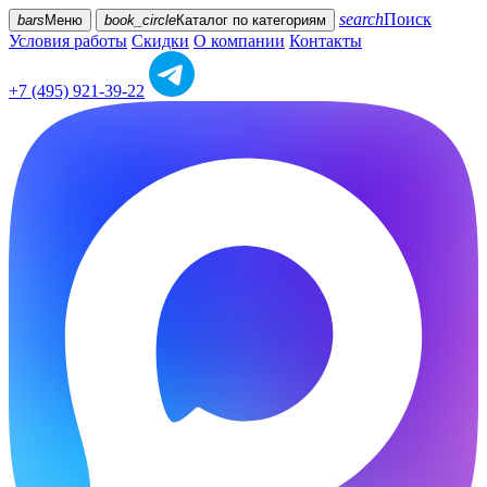
search
Поиск
bars
Меню
book_circle
Каталог
по категориям
Условия работы
Скидки
О компании
Контакты
+7 (495) 921-39-22