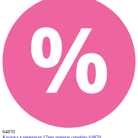
64870
Кнопка клямерная 17мм темное серебро 64870