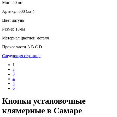
Мин. 50 шт
Артикул
600 (лат)
Цвет
латунь
Размер
18мм
Материал
цветной металл
Прочее
части A B C D
Следующая страница
1
2
3
4
5
6
Кнопки установочные
клямерные в Самаре