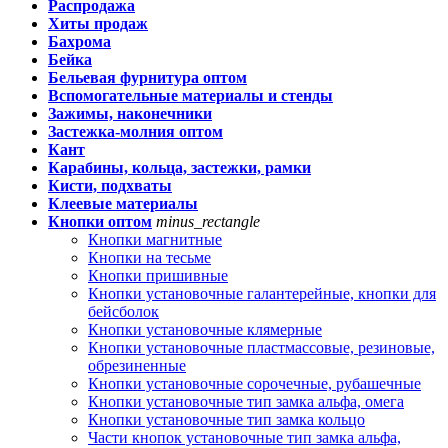
Распродажа
Хиты продаж
Бахрома
Бейка
Бельевая фурнитура оптом
Вспомогательные материалы и стенды
Зажимы, наконечники
Застежка-молния оптом
Кант
Карабины, кольца, застежки, рамки
Кисти, подхваты
Клеевые материалы
Кнопки оптом
minus_rectangle
Кнопки магнитные
Кнопки на тесьме
Кнопки пришивные
Кнопки установочные галантерейные, кнопки для
бейсболок
Кнопки установочные клямерные
Кнопки установочные пластмассовые, резиновые,
обрезиненные
Кнопки установочные сорочечные, рубашечные
Кнопки установочные тип замка альфа, омега
Кнопки установочные тип замка кольцо
Части кнопок установочные тип замка альфа,