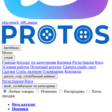
placemark_fill
Самара
bars
Меню
Меню
xmark
Главная
Каталог по категориям
Корзина
Регистрация
Вход
Условия работы
Печатный каталог
Скачать прайс-лист
Скидки
Стать дилером
О компании
Контакты
person_crop_circle
Личный кабинет
Регистрация
Вход
book_circle
Каталог
по категориям
Любые товары
Новинки
Распродажа
Хиты
продаж
Весь каталог
Новинки