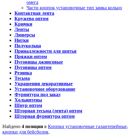
омега
Части кнопок установочные тип замка кольцо
Контактная лента
Кружево оптом
Крючки
Ленты
Люверсы
Нитки
Полукольца
Принадлежности для шитья
Пряжки оптом
Пуговицы джинсовые
Пуговицы оптом
Резинка
Тесьма
Украшения декоративные
Установочное оборудование
Фурнитура под заказ
Хольнитены
Шнур оптом
Шторная тесьма (лента) оптом
Шторная фурнитура оптом
Найдено
4 позиции
в
Кнопки установочные галантерейные,
кнопки для бейсболок
.