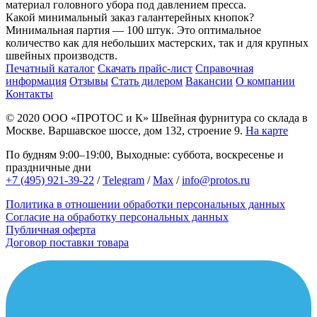
материал головного убора под давлением пресса.
Какой минимальный заказ галантерейных кнопок?
Минимальная партия — 100 штук. Это оптимальное
количество как для небольших мастерских, так и для крупных
швейных производств.
Печатный каталог
Скачать прайс-лист
Справочная
информация
Отзывы
Стать дилером
Вакансии
О компании
Контакты
© 2020
ООО «ПРОТОС и К»
Швейная фурнитура со склада в
Москве.
Варшавское шоссе, дом 132, строение 9.
На карте
По будням 9:00–19:00, Выходные: суббота, воскресенье и
праздничные дни
+7 (495) 921-39-22
/
Telegram
/
Max
/
info@protos.ru
Политика в отношении обработки персональных данных
Согласие на обработку персональных данных
Публичная оферта
Договор поставки товара