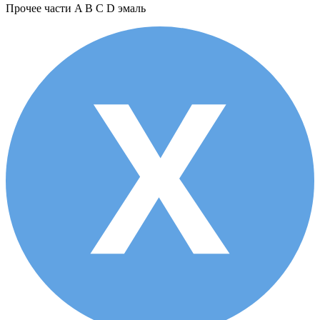
Прочее
части A B C D эмаль