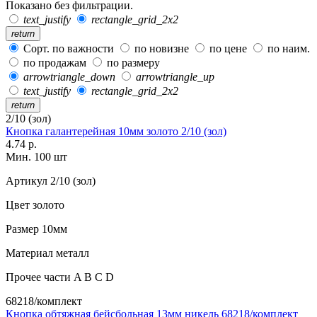
Показано без фильтрации.
text_justify
rectangle_grid_2x2
return
Сорт. по важности
по новизне
по цене
по наим.
по продажам
по размеру
arrowtriangle_down
arrowtriangle_up
text_justify
rectangle_grid_2x2
return
2/10 (зол)
Кнопка галантерейная 10мм золото 2/10 (зол)
4.74 р.
Мин. 100 шт
Артикул
2/10 (зол)
Цвет
золото
Размер
10мм
Материал
металл
Прочее
части A B C D
68218/комплект
Кнопка обтяжная бейсбольная 13мм никель 68218/комплект