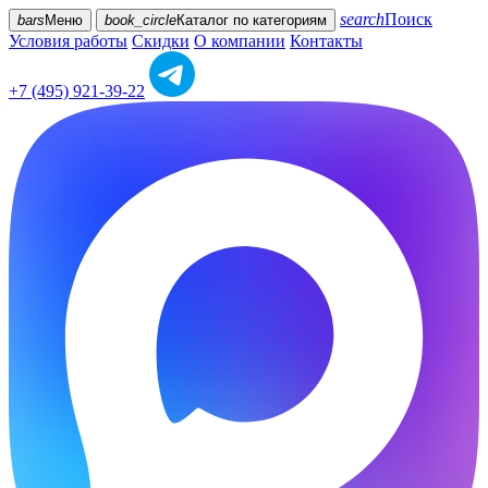
search
Поиск
bars
Меню
book_circle
Каталог
по категориям
Условия работы
Скидки
О компании
Контакты
+7 (495) 921-39-22