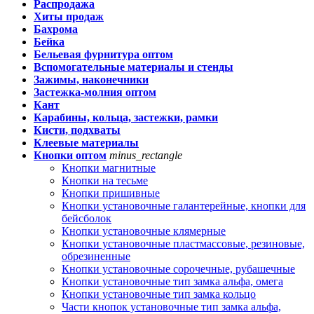
Распродажа
Хиты продаж
Бахрома
Бейка
Бельевая фурнитура оптом
Вспомогательные материалы и стенды
Зажимы, наконечники
Застежка-молния оптом
Кант
Карабины, кольца, застежки, рамки
Кисти, подхваты
Клеевые материалы
Кнопки оптом
minus_rectangle
Кнопки магнитные
Кнопки на тесьме
Кнопки пришивные
Кнопки установочные галантерейные, кнопки для
бейсболок
Кнопки установочные клямерные
Кнопки установочные пластмассовые, резиновые,
обрезиненные
Кнопки установочные сорочечные, рубашечные
Кнопки установочные тип замка альфа, омега
Кнопки установочные тип замка кольцо
Части кнопок установочные тип замка альфа,