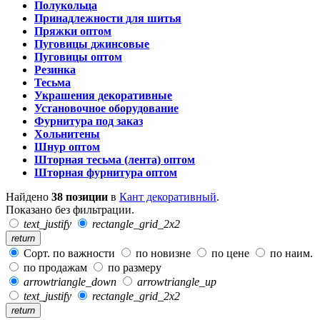
Полукольца
Принадлежности для шитья
Пряжки оптом
Пуговицы джинсовые
Пуговицы оптом
Резинка
Тесьма
Украшения декоративные
Установочное оборудование
Фурнитура под заказ
Хольнитены
Шнур оптом
Шторная тесьма (лента) оптом
Шторная фурнитура оптом
Найдено
38 позиции
в
Кант декоративный
.
Показано без фильтрации.
text_justify
rectangle_grid_2x2
return
Сорт. по важности
по новизне
по цене
по наим.
по продажам
по размеру
arrowtriangle_down
arrowtriangle_up
text_justify
rectangle_grid_2x2
return