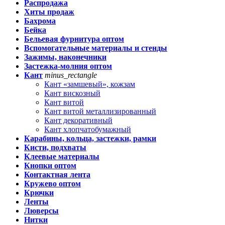
Распродажа
Хиты продаж
Бахрома
Бейка
Бельевая фурнитура оптом
Вспомогательные материалы и стенды
Зажимы, наконечники
Застежка-молния оптом
Кант
minus_rectangle
Кант «замшевый», кожзам
Кант вискозный
Кант витой
Кант витой металлизированный
Кант декоративный
Кант хлопчатобумажный
Карабины, кольца, застежки, рамки
Кисти, подхваты
Клеевые материалы
Кнопки оптом
Контактная лента
Кружево оптом
Крючки
Ленты
Люверсы
Нитки