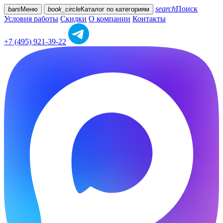
search
Поиск
bars
Меню
book_circle
Каталог
по категориям
Условия работы
Скидки
О компании
Контакты
+7 (495) 921-39-22