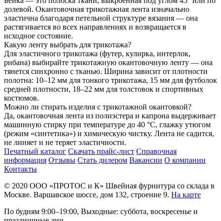
Бейка — это полоска ткани, выкроенная под углом 45° или по
долевой. Окантовочная трикотажная лента изначально
эластична благодаря петельной структуре вязания — она
растягивается во всех направлениях и возвращается в
исходное состояние.
Какую ленту выбрать для трикотажа?
Для эластичного трикотажа (футер, кулирка, интерлок,
рибана) выбирайте трикотажную окантовочную ленту — она
тянется синхронно с тканью. Ширина зависит от плотности
полотна: 10–12 мм для тонкого трикотажа, 15 мм для футболок
средней плотности, 18–22 мм для толстовок и спортивных
костюмов.
Можно ли стирать изделия с трикотажной окантовкой?
Да, окантовочная лента из полиэстера и капрона выдерживает
машинную стирку при температуре до 40 °C, глажку утюгом
(режим «синтетика») и химическую чистку. Лента не садится,
не линяет и не теряет эластичности.
Печатный каталог
Скачать прайс-лист
Справочная
информация
Отзывы
Стать дилером
Вакансии
О компании
Контакты
© 2020
ООО «ПРОТОС и К»
Швейная фурнитура со склада в
Москве.
Варшавское шоссе, дом 132, строение 9.
На карте
По будням 9:00–19:00, Выходные: суббота, воскресенье и
праздничные дни