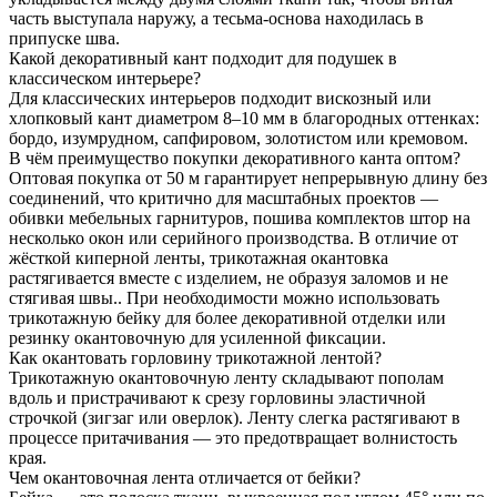
часть выступала наружу, а тесьма-основа находилась в
припуске шва.
Какой декоративный кант подходит для подушек в
классическом интерьере?
Для классических интерьеров подходит вискозный или
хлопковый кант диаметром 8–10 мм в благородных оттенках:
бордо, изумрудном, сапфировом, золотистом или кремовом.
В чём преимущество покупки декоративного канта оптом?
Оптовая покупка от 50 м гарантирует непрерывную длину без
соединений, что критично для масштабных проектов —
обивки мебельных гарнитуров, пошива комплектов штор на
несколько окон или серийного производства. В отличие от
жёсткой киперной ленты, трикотажная окантовка
растягивается вместе с изделием, не образуя заломов и не
стягивая швы.. При необходимости можно использовать
трикотажную бейку для более декоративной отделки или
резинку окантовочную для усиленной фиксации.
Как окантовать горловину трикотажной лентой?
Трикотажную окантовочную ленту складывают пополам
вдоль и пристрачивают к срезу горловины эластичной
строчкой (зигзаг или оверлок). Ленту слегка растягивают в
процессе притачивания — это предотвращает волнистость
края.
Чем окантовочная лента отличается от бейки?