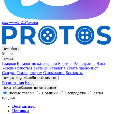
placemark_fill
Самара
bars
Меню
Меню
xmark
Главная
Каталог по категориям
Корзина
Регистрация
Вход
Условия работы
Печатный каталог
Скачать прайс-лист
Скидки
Стать дилером
О компании
Контакты
person_crop_circle
Личный кабинет
Регистрация
Вход
book_circle
Каталог
по категориям
Любые товары
Новинки
Распродажа
Хиты
продаж
Весь каталог
Новинки