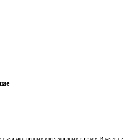
ние
 и стачивают цепным или челночным стежком. В качестве