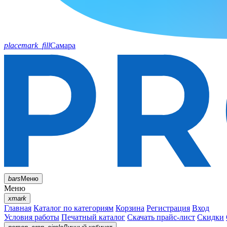
placemark_fill
Самара
bars
Меню
Меню
xmark
Главная
Каталог по категориям
Корзина
Регистрация
Вход
Условия работы
Печатный каталог
Скачать прайс-лист
Скидки