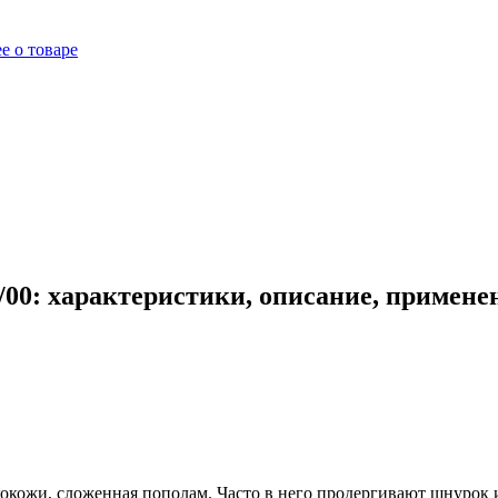
е о товаре
/00: характеристики, описание, примене
экокожи, сложенная пополам. Часто в него продергивают шнурок