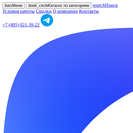
search
Поиск
bars
Меню
book_circle
Каталог
по категориям
Условия работы
Скидки
О компании
Контакты
+7 (495) 921-39-22