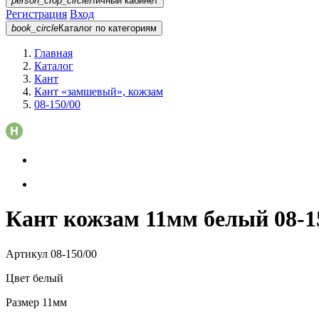
person_crop_circle
Личный кабинет
Регистрация
Вход
book_circle
Каталог
по категориям
Главная
Каталог
Кант
Кант «замшевый», кожзам
08-150/00
Кант кожзам 11мм белый 08-1
Артикул
08-150/00
Цвет
белый
Размер
11мм