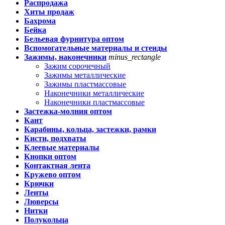
Распродажа
Хиты продаж
Бахрома
Бейка
Бельевая фурнитура оптом
Вспомогательные материалы и стенды
Зажимы, наконечники
minus_rectangle
Зажим сорочечный
Зажимы металлические
Зажимы пластмассовые
Наконечники металлические
Наконечники пластмассовые
Застежка-молния оптом
Кант
Карабины, кольца, застежки, рамки
Кисти, подхваты
Клеевые материалы
Кнопки оптом
Контактная лента
Кружево оптом
Крючки
Ленты
Люверсы
Нитки
Полукольца