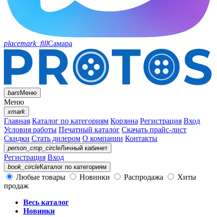
placemark_fill
Самара
bars
Меню
Меню
xmark
Главная
Каталог по категориям
Корзина
Регистрация
Вход
Условия работы
Печатный каталог
Скачать прайс-лист
Скидки
Стать дилером
О компании
Контакты
person_crop_circle
Личный кабинет
Регистрация
Вход
book_circle
Каталог
по категориям
Любые товары
Новинки
Распродажа
Хиты
продаж
Весь каталог
Новинки