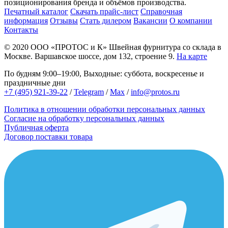
позиционирования бренда и объёмов производства.
Печатный каталог
Скачать прайс-лист
Справочная
информация
Отзывы
Стать дилером
Вакансии
О компании
Контакты
© 2020
ООО «ПРОТОС и К»
Швейная фурнитура со склада в
Москве.
Варшавское шоссе, дом 132, строение 9.
На карте
По будням 9:00–19:00, Выходные: суббота, воскресенье и
праздничные дни
+7 (495) 921-39-22
/
Telegram
/
Max
/
info@protos.ru
Политика в отношении обработки персональных данных
Согласие на обработку персональных данных
Публичная оферта
Договор поставки товара