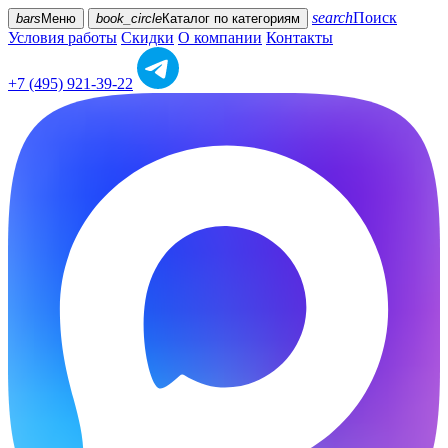
search
Поиск
bars
Меню
book_circle
Каталог
по категориям
Условия работы
Скидки
О компании
Контакты
+7 (495) 921-39-22