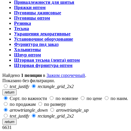
Принадлежности для шитья
Пряжки оптом
Пуговицы джинсовые
Пуговицы оптом
Резинка
Тесьма
Украшения декоративные
Установочное оборудование
Фурнитура под заказ
Хольнитены
Шнур оптом
Шторная тесьма (лента) оптом
Шторная фурнитура оптом
Найдено
1 позиции
в
Зажим сорочечный
.
Показано без фильтрации.
text_justify
rectangle_grid_2x2
return
Сорт. по важности
по новизне
по цене
по наим.
по продажам
по размеру
arrowtriangle_down
arrowtriangle_up
text_justify
rectangle_grid_2x2
return
6631