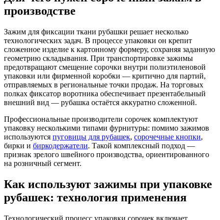
производстве
Зажим для фиксации ткани рубашки решает несколько
технологических задач. В процессе упаковки он крепит
сложенное изделие к картонному формеру, сохраняя заданную
геометрию складывания. При транспортировке зажимы
предотвращают смещение сорочки внутри полиэтиленовой
упаковки или фирменной коробки — критично для партий,
отправляемых в региональные точки продаж. На торговых
полках фиксатор воротника обеспечивает презентабельный
внешний вид — рубашка остаётся аккуратно сложенной.
Профессиональные производители сорочек комплектуют
упаковку несколькими типами фурнитуры: помимо зажимов
используются
пуговицы для рубашек
,
сорочечные кнопки
,
бирки и
биркодержатели
. Такой комплексный подход —
признак зрелого швейного производства, ориентированного
на розничный сегмент.
Как используют зажимы при упаковке
рубашек: технология применения
Технологический процесс упаковки сорочек включает