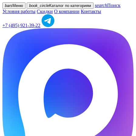
search
Поиск
bars
Меню
book_circle
Каталог
по категориям
Условия работы
Скидки
О компании
Контакты
+7 (495) 921-39-22