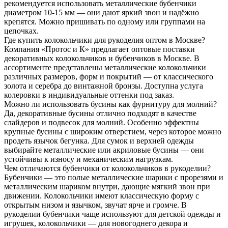
рекомендуется использовать металлические бубенчики
диаметром 10-15 мм — они дают яркий звон и надёжно
крепятся. Можно пришивать по одному или группами на
цепочках.
Где купить колокольчики для рукоделия оптом в Москве?
Компания «Протос и К» предлагает оптовые поставки
декоративных колокольчиков и бубенчиков в Москве. В
ассортименте представлены металлические колокольчики
различных размеров, форм и покрытий — от классического
золота и серебра до винтажной бронзы. Доступна услуга
колеровки в индивидуальные оттенки под заказ.
Можно ли использовать бусины как фурнитуру для молний?
Да, декоративные бусины отлично подходят в качестве
слайдеров и подвесок для молний. Особенно эффектны
крупные бусины с широким отверстием, через которое можно
продеть язычок бегунка. Для сумок и верхней одежды
выбирайте металлические или акриловые бусины — они
устойчивы к износу и механическим нагрузкам.
Чем отличаются бубенчики от колокольчиков в рукоделии?
Бубенчики — это полые металлические шарики с прорезями и
металлическим шариком внутри, дающие мягкий звон при
движении. Колокольчики имеют классическую форму с
открытым низом и язычком, звучат ярче и громче. В
рукоделии бубенчики чаще используют для детской одежды и
игрушек, колокольчики — для новогоднего декора и