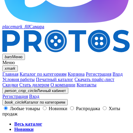
placemark_fill
Самара
bars
Меню
Меню
xmark
Главная
Каталог по категориям
Корзина
Регистрация
Вход
Условия работы
Печатный каталог
Скачать прайс-лист
Скидки
Стать дилером
О компании
Контакты
person_crop_circle
Личный кабинет
Регистрация
Вход
book_circle
Каталог
по категориям
Любые товары
Новинки
Распродажа
Хиты
продаж
Весь каталог
Новинки