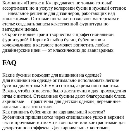
Компания «Протос и К» предлагает не только готовый
ассортимент, но и услугу колеровки бусин в нужный оттенок
— идеальное решение для дизайнеров, работающих над
коллекциями. Оптовые поставки позволяют мастерским и
ателье создавать запасы качественной фурнитуры по
выгодным ценам.
Откройте новые грани творчества с профессиональной
фурнитурой! Широкий выбор бусин, бубенчиков и
колокольчиков в каталоге поможет воплотить любые
дизайнерские идеи — от классических до авангардных.
FAQ
Какие бусины подходят для вышивки на одежде?
Для вышивки на одежде оптимально использовать лёгкие
бусины диаметром 3-6 мм из стекла, акрила или пластика.
Важно, чтобы отверстие было достаточным для прохождения
иглы с ниткой. Стеклянные бусины дают благородный блеск,
акриловые — практичны для детской одежды, деревянные —
идеальны для этно-стиля.
Как пришить бубенчики на карнавальный костюм?
Бубенчики пришиваются через специальное ушко в верхней
части прочными нитками в тон ткани или контрастными для
декоративного эффекта. Для карнавальных костюмов