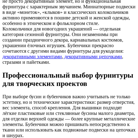
не просто декоративный элемент, но и функциональная
фурнитура с характерным звучанием. Миниатюрные подвески
в виде «монеток», «клыков» и классических колокольчиков
активно применяются в пошиве детской и женской одежды,
особенно в этническом и фольклорном стиле.
Колокольчики для новогодних украшений — отдельная
категория сезонной фурнитуры. Они незаменимы при
создании праздничного декора, карнавальных костюмов,
украшении ёлочных игрушек. Бубенчики прекрасно
сочетаются с другими видами фурнитуры для рукоделия:
декоративными элементами
,
декоративными цепочками
,
стразами и пайетками.
Профессиональный выбор фурнитуры
для творческих проектов
При выборе бусин и бубенчиков важно учитывать не только
эстетику, но и технические характеристики: размер отверстия,
вес элемента, способ крепления. Для вышивки подходят
лёгкие пластиковые или стеклянные бусины малого диаметра,
для отделки верхней одежды — более крупные металлические
элементы. Бубенчики можно пришивать непосредственно к
ткани или использовать как подвижные подвески на цепочках
и шнурах.