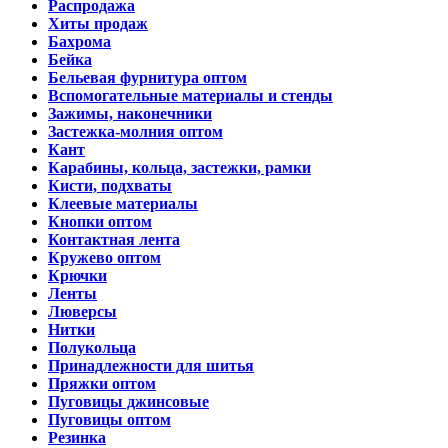
Распродажа
Хиты продаж
Бахрома
Бейка
Бельевая фурнитура оптом
Вспомогательные материалы и стенды
Зажимы, наконечники
Застежка-молния оптом
Кант
Карабины, кольца, застежки, рамки
Кисти, подхваты
Клеевые материалы
Кнопки оптом
Контактная лента
Кружево оптом
Крючки
Ленты
Люверсы
Нитки
Полукольца
Принадлежности для шитья
Пряжки оптом
Пуговицы джинсовые
Пуговицы оптом
Резинка