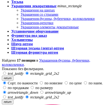
Тесьма
Украшения декоративные
minus_rectangle
Украшения на шипах
Украшения со стразами
Украшения-бусины, бубенчики, колокольчики
Украшения-цепочки
Украшения-элементы декоративные
Установочное оборудование
Фурнитура под заказ
Хольнитены
Шнур оптом
Шторная тесьма (лента) оптом
Шторная фурнитура оптом
Найдено
17 позиции
в
Украшения-бусины, бубенчики,
колокольчики
.
Показано без фильтрации.
text_justify
rectangle_grid_2x2
return
Сорт. по важности
по новизне
по цене
по наим.
по продажам
по размеру
arrowtriangle_down
arrowtriangle_up
text_justify
rectangle_grid_2x2
return