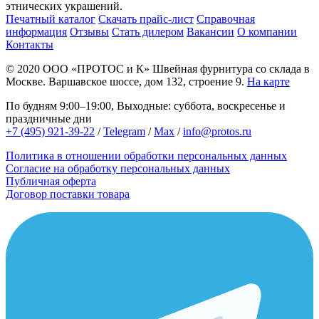
этнических украшений.
Печатный каталог
Скачать прайс-лист
Справочная
информация
Отзывы
Стать дилером
Вакансии
О компании
Контакты
© 2020
ООО «ПРОТОС и К»
Швейная фурнитура со склада в
Москве.
Варшавское шоссе, дом 132, строение 9.
На карте
По будням 9:00–19:00, Выходные: суббота, воскресенье и
праздничные дни
+7 (495) 921-39-22
/
Telegram
/
Max
/
info@protos.ru
Политика в отношении обработки персональных данных
Согласие на обработку персональных данных
Публичная оферта
Договор поставки товара