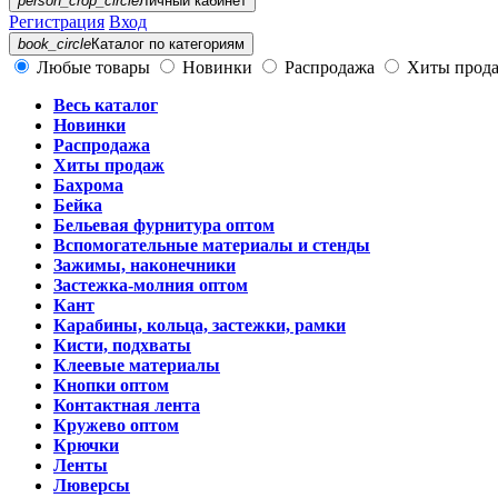
person_crop_circle
Личный кабинет
Регистрация
Вход
book_circle
Каталог
по категориям
Любые товары
Новинки
Распродажа
Хиты прод
Весь каталог
Новинки
Распродажа
Хиты продаж
Бахрома
Бейка
Бельевая фурнитура оптом
Вспомогательные материалы и стенды
Зажимы, наконечники
Застежка-молния оптом
Кант
Карабины, кольца, застежки, рамки
Кисти, подхваты
Клеевые материалы
Кнопки оптом
Контактная лента
Кружево оптом
Крючки
Ленты
Люверсы