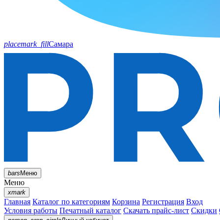
placemark_fill
Самара
bars
Меню
Меню
xmark
Главная
Каталог по категориям
Корзина
Регистрация
Вход
Условия работы
Печатный каталог
Скачать прайс-лист
Скидки