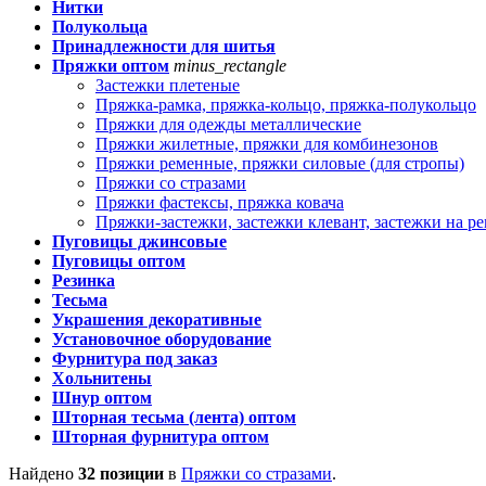
Нитки
Полукольца
Принадлежности для шитья
Пряжки оптом
minus_rectangle
Застежки плетеные
Пряжка-рамка, пряжка-кольцо, пряжка-полукольцо
Пряжки для одежды металлические
Пряжки жилетные, пряжки для комбинезонов
Пряжки ременные, пряжки силовые (для стропы)
Пряжки со стразами
Пряжки фастексы, пряжка ковача
Пряжки-застежки, застежки клевант, застежки на р
Пуговицы джинсовые
Пуговицы оптом
Резинка
Тесьма
Украшения декоративные
Установочное оборудование
Фурнитура под заказ
Хольнитены
Шнур оптом
Шторная тесьма (лента) оптом
Шторная фурнитура оптом
Найдено
32 позиции
в
Пряжки со стразами
.