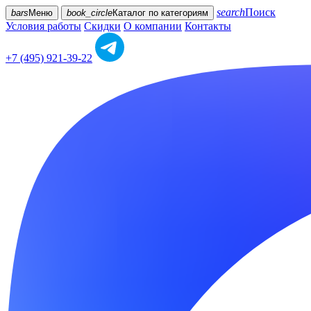
search
Поиск
bars
Меню
book_circle
Каталог
по категориям
Условия работы
Скидки
О компании
Контакты
+7 (495) 921-39-22