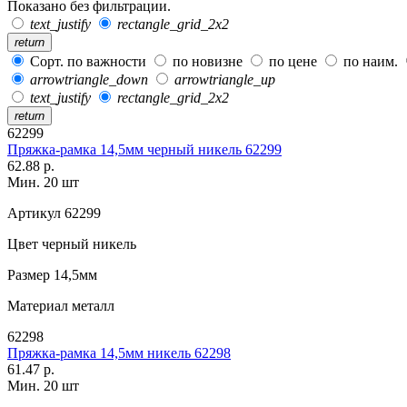
Показано без фильтрации.
text_justify
rectangle_grid_2x2
return
Сорт. по важности
по новизне
по цене
по наим.
arrowtriangle_down
arrowtriangle_up
text_justify
rectangle_grid_2x2
return
62299
Пряжка-рамка 14,5мм черный никель 62299
62.88 р.
Мин. 20 шт
Артикул
62299
Цвет
черный никель
Размер
14,5мм
Материал
металл
62298
Пряжка-рамка 14,5мм никель 62298
61.47 р.
Мин. 20 шт