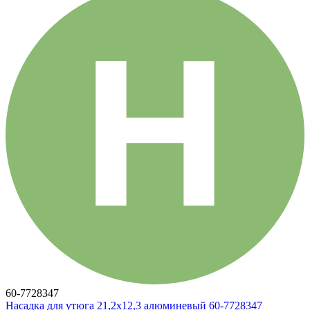
60-7728347
Насадка для утюга 21,2х12,3 алюминевый 60-7728347