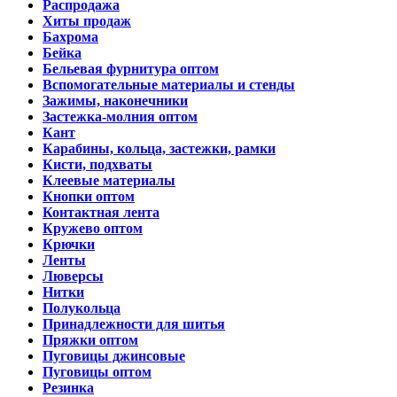
Распродажа
Хиты продаж
Бахрома
Бейка
Бельевая фурнитура оптом
Вспомогательные материалы и стенды
Зажимы, наконечники
Застежка-молния оптом
Кант
Карабины, кольца, застежки, рамки
Кисти, подхваты
Клеевые материалы
Кнопки оптом
Контактная лента
Кружево оптом
Крючки
Ленты
Люверсы
Нитки
Полукольца
Принадлежности для шитья
Пряжки оптом
Пуговицы джинсовые
Пуговицы оптом
Резинка