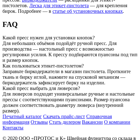
пистолетов.
Леска для этикет-пистолета
— для крепления
бирок. Подробнее — в
статье об установочных кнопках
.
FAQ
Какой пресс нужен для установки кнопок?
Для небольших объёмов подойдёт ручной пресс. Для
производства — настольный пресс с возможностью
регулировки усилия. К прессу подбираются пуансоны под тип
и размер кнопок.
Как пользоваться этикет-пистолетом?
Заправьте биркодержатели в магазин пистолета. Проткните
ткань и бирку иглой, нажмите на спусковой механизм —
биркодержатель зафиксирует бирку на изделии.
Какой пресс выбрать для люверсов?
Для люверсов подходят универсальные ручные и настольные
прессы с соответствующими пуансонами. Размер пуансона
должен соответствовать диаметру люверса (внутренний
размер).
Печатный каталог
Скачать прайс-лист
Справочная
информация
Отзывы
Стать дилером
Вакансии
О компании
Контакты
© 2020
ООО «ПРОТОС и К»
Швейная фурнитура со склада в