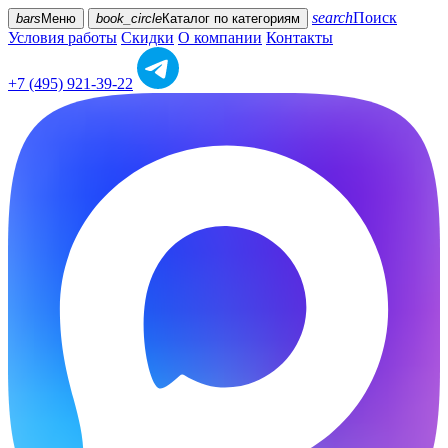
search
Поиск
bars
Меню
book_circle
Каталог
по категориям
Условия работы
Скидки
О компании
Контакты
+7 (495) 921-39-22