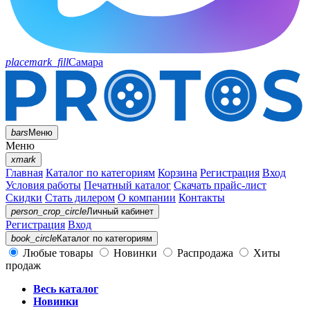
placemark_fill
Самара
bars
Меню
Меню
xmark
Главная
Каталог по категориям
Корзина
Регистрация
Вход
Условия работы
Печатный каталог
Скачать прайс-лист
Скидки
Стать дилером
О компании
Контакты
person_crop_circle
Личный кабинет
Регистрация
Вход
book_circle
Каталог
по категориям
Любые товары
Новинки
Распродажа
Хиты
продаж
Весь каталог
Новинки