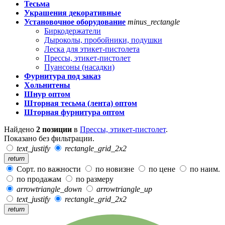
Тесьма
Украшения декоративные
Установочное оборудование
minus_rectangle
Биркодержатели
Дыроколы, пробойники, подушки
Леска для этикет-пистолета
Прессы, этикет-пистолет
Пуансоны (насадки)
Фурнитура под заказ
Хольнитены
Шнур оптом
Шторная тесьма (лента) оптом
Шторная фурнитура оптом
Найдено
2 позиции
в
Прессы, этикет-пистолет
.
Показано без фильтрации.
text_justify
rectangle_grid_2x2
return
Сорт. по важности
по новизне
по цене
по наим.
по продажам
по размеру
arrowtriangle_down
arrowtriangle_up
text_justify
rectangle_grid_2x2
return