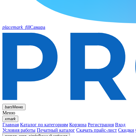
placemark_fill
Самара
bars
Меню
Меню
xmark
Главная
Каталог по категориям
Корзина
Регистрация
Вход
Условия работы
Печатный каталог
Скачать прайс-лист
Скидки