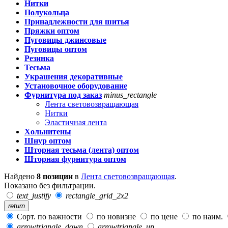
Нитки
Полукольца
Принадлежности для шитья
Пряжки оптом
Пуговицы джинсовые
Пуговицы оптом
Резинка
Тесьма
Украшения декоративные
Установочное оборудование
Фурнитура под заказ
minus_rectangle
Лента световозвращающая
Нитки
Эластичная лента
Хольнитены
Шнур оптом
Шторная тесьма (лента) оптом
Шторная фурнитура оптом
Найдено
8 позиции
в
Лента световозвращающая
.
Показано без фильтрации.
text_justify
rectangle_grid_2x2
return
Сорт. по важности
по новизне
по цене
по наим.
arrowtriangle_down
arrowtriangle_up