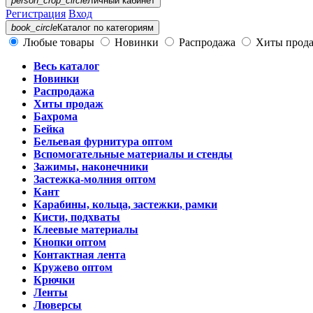
person_crop_circle
Личный кабинет
Регистрация
Вход
book_circle
Каталог
по категориям
Любые товары
Новинки
Распродажа
Хиты прод
Весь каталог
Новинки
Распродажа
Хиты продаж
Бахрома
Бейка
Бельевая фурнитура оптом
Вспомогательные материалы и стенды
Зажимы, наконечники
Застежка-молния оптом
Кант
Карабины, кольца, застежки, рамки
Кисти, подхваты
Клеевые материалы
Кнопки оптом
Контактная лента
Кружево оптом
Крючки
Ленты
Люверсы