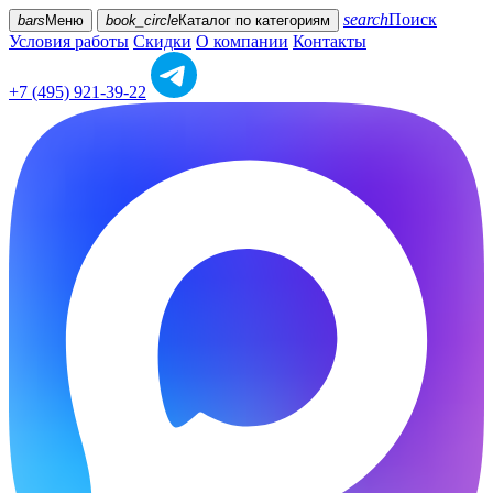
search
Поиск
bars
Меню
book_circle
Каталог
по категориям
Условия работы
Скидки
О компании
Контакты
+7 (495) 921-39-22