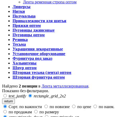
Лента ременная стропа оптом
Люверсы
Нитки
Полукольца
Принадлежности для шитья
Пряжки оптом
Пуговицы джинсовые
Пуговицы оптом
Резинка
Тесьма
Украшения декоративные
Установочное оборудование
Фурнитура под заказ
Хольнитены
Шнур оптом
Шторная тесьма (лента) оптом
Шторная фурнитура оптом
Найдено
2 позиции
в
Лента металлизированная
.
Показано без фильтрации.
text_justify
rectangle_grid_2x2
return
Сорт. по важности
по новизне
по цене
по наим.
по продажам
по размеру