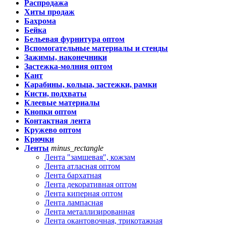
Распродажа
Хиты продаж
Бахрома
Бейка
Бельевая фурнитура оптом
Вспомогательные материалы и стенды
Зажимы, наконечники
Застежка-молния оптом
Кант
Карабины, кольца, застежки, рамки
Кисти, подхваты
Клеевые материалы
Кнопки оптом
Контактная лента
Кружево оптом
Крючки
Ленты
minus_rectangle
Лента "замшевая", кожзам
Лента атласная оптом
Лента бархатная
Лента декоративная оптом
Лента киперная оптом
Лента лампасная
Лента металлизированная
Лента окантовочная, трикотажная