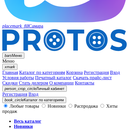
placemark_fill
Самара
bars
Меню
Меню
xmark
Главная
Каталог по категориям
Корзина
Регистрация
Вход
Условия работы
Печатный каталог
Скачать прайс-лист
Скидки
Стать дилером
О компании
Контакты
person_crop_circle
Личный кабинет
Регистрация
Вход
book_circle
Каталог
по категориям
Любые товары
Новинки
Распродажа
Хиты
продаж
Весь каталог
Новинки