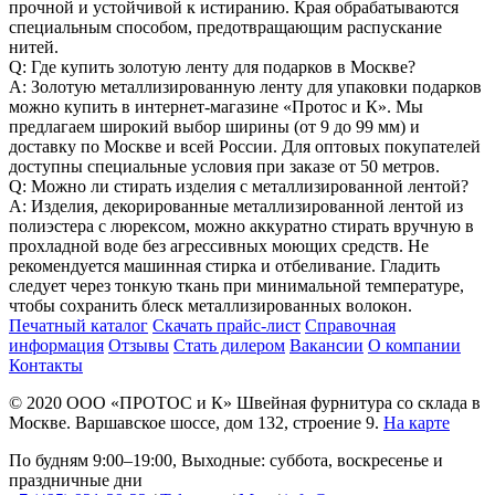
прочной и устойчивой к истиранию. Края обрабатываются
специальным способом, предотвращающим распускание
нитей.
Q: Где купить золотую ленту для подарков в Москве?
A: Золотую металлизированную ленту для упаковки подарков
можно купить в интернет-магазине «Протос и К». Мы
предлагаем широкий выбор ширины (от 9 до 99 мм) и
доставку по Москве и всей России. Для оптовых покупателей
доступны специальные условия при заказе от 50 метров.
Q: Можно ли стирать изделия с металлизированной лентой?
A: Изделия, декорированные металлизированной лентой из
полиэстера с люрексом, можно аккуратно стирать вручную в
прохладной воде без агрессивных моющих средств. Не
рекомендуется машинная стирка и отбеливание. Гладить
следует через тонкую ткань при минимальной температуре,
чтобы сохранить блеск металлизированных волокон.
Печатный каталог
Скачать прайс-лист
Справочная
информация
Отзывы
Стать дилером
Вакансии
О компании
Контакты
© 2020
ООО «ПРОТОС и К»
Швейная фурнитура со склада в
Москве.
Варшавское шоссе, дом 132, строение 9.
На карте
По будням 9:00–19:00, Выходные: суббота, воскресенье и
праздничные дни