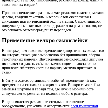
производстве штор, ламбрекенов, рекламных конструкций и
текстильных изделий.
Прочное сцепление с разными материалами: пластик, металл,
дерево, гладкий текстиль. Клеевой слой обеспечивает
фиксацию при интенсивной эксплуатации. Самоклеящаяся
липучка для москитных сеток держится на рамах годами, не
отклеиваясь от температурных перепадов.
Применение велкро самоклейки
В интерьерном текстиле: крепление декоративных элементов
на шторах, фиксация ламбрекенов без пришивания, сборка
текстильных панелей. Двусторонняя самоклеящаяся липучка
позволяет создавать съёмные композиции — достаточно
приклеить жёсткую часть на карниз, мягкую притачать к
ткани.
В быту и офисе: организация кабелей, крепление лёгких
предметов на стенах, фиксация чехлов. Велкро самоклейка
заменяет шурупы и гвозди там, где нужна мобильность.
Липучка легко режется на полоски любого размера.
В производстве: рекламные стенды, выставочное
оборудование, упаковка. В ассортименте
всей контактной