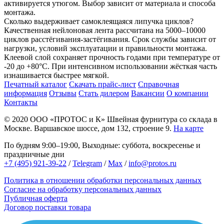
активируется утюгом. Выбор зависит от материала и способа
монтажа.
Сколько выдерживает самоклеящаяся липучка циклов?
Качественная нейлоновая лента рассчитана на 5000–10000
циклов расстёгивания-застёгивания. Срок службы зависит от
нагрузки, условий эксплуатации и правильности монтажа.
Клеевой слой сохраняет прочность годами при температуре от
-20 до +80°C. При интенсивном использовании жёсткая часть
изнашивается быстрее мягкой.
Печатный каталог
Скачать прайс-лист
Справочная
информация
Отзывы
Стать дилером
Вакансии
О компании
Контакты
© 2020
ООО «ПРОТОС и К»
Швейная фурнитура со склада в
Москве.
Варшавское шоссе, дом 132, строение 9.
На карте
По будням 9:00–19:00, Выходные: суббота, воскресенье и
праздничные дни
+7 (495) 921-39-22
/
Telegram
/
Max
/
info@protos.ru
Политика в отношении обработки персональных данных
Согласие на обработку персональных данных
Публичная оферта
Договор поставки товара