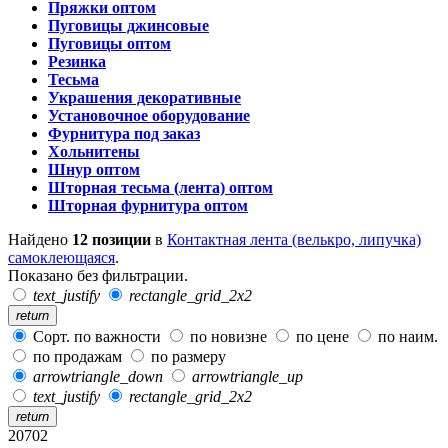
Пряжки оптом
Пуговицы джинсовые
Пуговицы оптом
Резинка
Тесьма
Украшения декоративные
Установочное оборудование
Фурнитура под заказ
Хольнитены
Шнур оптом
Шторная тесьма (лента) оптом
Шторная фурнитура оптом
Найдено
12 позиции
в
Контактная лента (велькро, липучка)
самоклеющаяся
.
Показано без фильтрации.
text_justify
rectangle_grid_2x2
return
Сорт. по важности
по новизне
по цене
по наим.
по продажам
по размеру
arrowtriangle_down
arrowtriangle_up
text_justify
rectangle_grid_2x2
return
20702