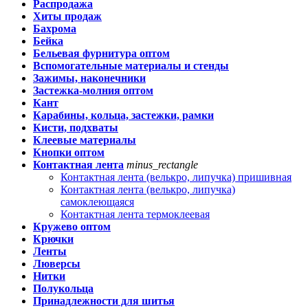
Распродажа
Хиты продаж
Бахрома
Бейка
Бельевая фурнитура оптом
Вспомогательные материалы и стенды
Зажимы, наконечники
Застежка-молния оптом
Кант
Карабины, кольца, застежки, рамки
Кисти, подхваты
Клеевые материалы
Кнопки оптом
Контактная лента
minus_rectangle
Контактная лента (велькро, липучка) пришивная
Контактная лента (велькро, липучка)
самоклеющаяся
Контактная лента термоклеевая
Кружево оптом
Крючки
Ленты
Люверсы
Нитки
Полукольца
Принадлежности для шитья