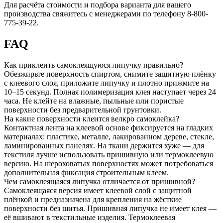
Для расчёта стоимости и подбора варианта для вашего
производства свяжитесь с менеджерами по телефону 8-800-
775-39-22.
FAQ
Как приклеить самоклеящуюся липучку правильно?
Обезжирьте поверхность спиртом, снимите защитную плёнку
с клеевого слоя, приложите липучку и плотно прижмите на
10–15 секунд. Полная полимеризация клея наступает через 24
часа. Не клейте на влажные, пыльные или пористые
поверхности без предварительной грунтовки.
На какие поверхности клеится велкро самоклейка?
Контактная лента на клеевой основе фиксируется на гладких
материалах: пластике, металле, лакированном дереве, стекле,
ламинированных панелях. На ткани держится хуже — для
текстиля лучше использовать пришивную или термоклеевую
версию. На шероховатых поверхностях может потребоваться
дополнительная фиксация строительным клеем.
Чем самоклеящаяся липучка отличается от пришивной?
Самоклеящаяся версия имеет клеевой слой с защитной
плёнкой и предназначена для крепления на жёсткие
поверхности без шитья. Пришивная липучка не имеет клея —
её вшивают в текстильные изделия. Термоклеевая