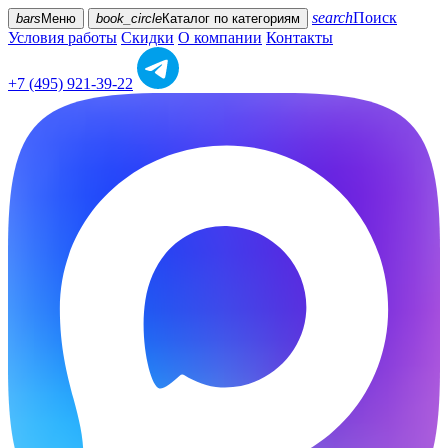
search
Поиск
bars
Меню
book_circle
Каталог
по категориям
Условия работы
Скидки
О компании
Контакты
+7 (495) 921-39-22