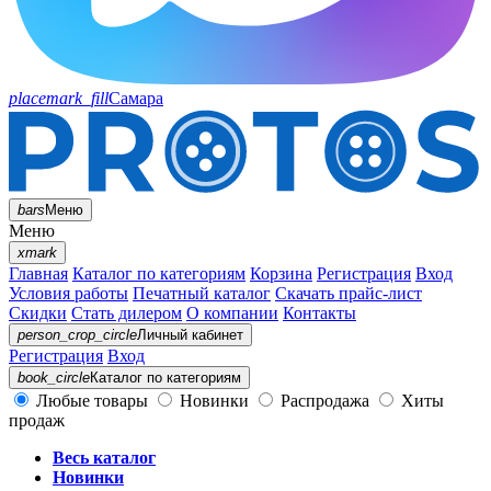
placemark_fill
Самара
bars
Меню
Меню
xmark
Главная
Каталог по категориям
Корзина
Регистрация
Вход
Условия работы
Печатный каталог
Скачать прайс-лист
Скидки
Стать дилером
О компании
Контакты
person_crop_circle
Личный кабинет
Регистрация
Вход
book_circle
Каталог
по категориям
Любые товары
Новинки
Распродажа
Хиты
продаж
Весь каталог
Новинки