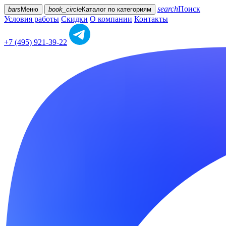
search
Поиск
bars
Меню
book_circle
Каталог
по категориям
Условия работы
Скидки
О компании
Контакты
+7 (495) 921-39-22