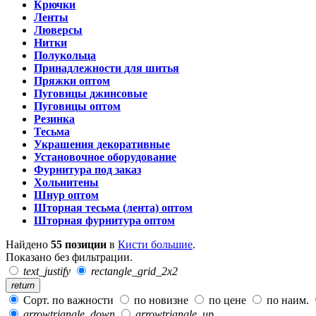
Крючки
Ленты
Люверсы
Нитки
Полукольца
Принадлежности для шитья
Пряжки оптом
Пуговицы джинсовые
Пуговицы оптом
Резинка
Тесьма
Украшения декоративные
Установочное оборудование
Фурнитура под заказ
Хольнитены
Шнур оптом
Шторная тесьма (лента) оптом
Шторная фурнитура оптом
Найдено
55 позиции
в
Кисти большие
.
Показано без фильтрации.
text_justify
rectangle_grid_2x2
return
Сорт. по важности
по новизне
по цене
по наим.
arrowtriangle_down
arrowtriangle_up