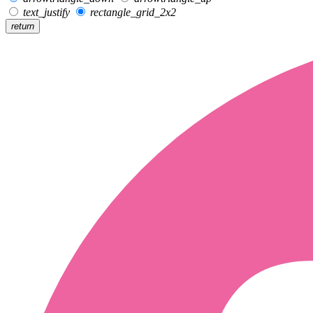
text_justify
rectangle_grid_2x2
return