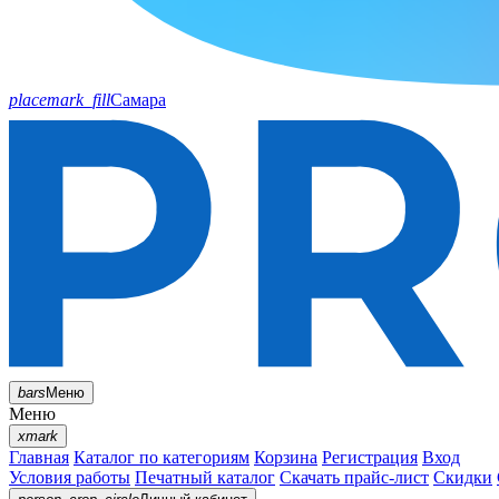
placemark_fill
Самара
bars
Меню
Меню
xmark
Главная
Каталог по категориям
Корзина
Регистрация
Вход
Условия работы
Печатный каталог
Скачать прайс-лист
Скидки