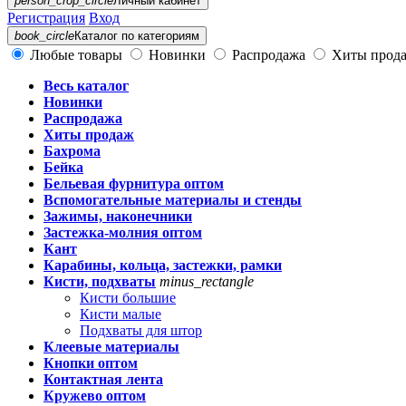
person_crop_circle
Личный кабинет
Регистрация
Вход
book_circle
Каталог
по категориям
Любые товары
Новинки
Распродажа
Хиты прод
Весь каталог
Новинки
Распродажа
Хиты продаж
Бахрома
Бейка
Бельевая фурнитура оптом
Вспомогательные материалы и стенды
Зажимы, наконечники
Застежка-молния оптом
Кант
Карабины, кольца, застежки, рамки
Кисти, подхваты
minus_rectangle
Кисти большие
Кисти малые
Подхваты для штор
Клеевые материалы
Кнопки оптом
Контактная лента
Кружево оптом