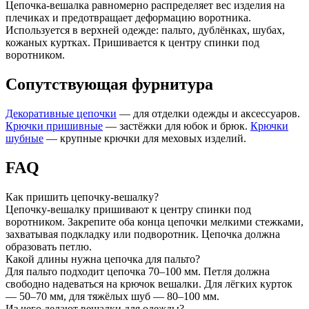
Цепочка-вешалка равномерно распределяет вес изделия на
плечиках и предотвращает деформацию воротника.
Используется в верхней одежде: пальто, дублёнках, шубах,
кожаных куртках. Пришивается к центру спинки под
воротником.
Сопутствующая фурнитура
Декоративные цепочки
— для отделки одежды и аксессуаров.
Крючки пришивные
— застёжки для юбок и брюк.
Крючки
шубные
— крупные крючки для меховых изделий.
FAQ
Как пришить цепочку-вешалку?
Цепочку-вешалку пришивают к центру спинки под
воротником. Закрепите оба конца цепочки мелкими стежками,
захватывая подкладку или подворотник. Цепочка должна
образовать петлю.
Какой длины нужна цепочка для пальто?
Для пальто подходит цепочка 70–100 мм. Петля должна
свободно надеваться на крючок вешалки. Для лёгких курток
— 50–70 мм, для тяжёлых шуб — 80–100 мм.
Из чего делают вешалки для одежды?