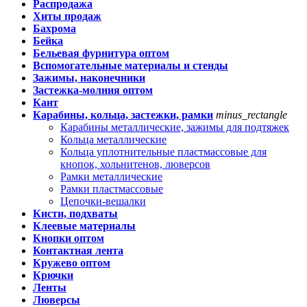
Распродажа
Хиты продаж
Бахрома
Бейка
Бельевая фурнитура оптом
Вспомогательные материалы и стенды
Зажимы, наконечники
Застежка-молния оптом
Кант
Карабины, кольца, застежки, рамки
minus_rectangle
Карабины металлические, зажимы для подтяжек
Кольца металлические
Кольца уплотнительные пластмассовые для
кнопок, хольнитенов, люверсов
Рамки металлические
Рамки пластмассовые
Цепочки-вешалки
Кисти, подхваты
Клеевые материалы
Кнопки оптом
Контактная лента
Кружево оптом
Крючки
Ленты
Люверсы