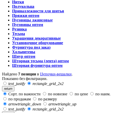
Нитки
Полукольца
Принадлежности для шитья
Пряжки оптом
Пуговицы джинсовые
Пуговицы оптом
Резинка
Тесьма
Украшения декоративные
Установочное оборудование
Фурнитура под заказ
Хольнитены
Шнур оптом
Шторная тесьма (лента) оптом
Шторная фурнитура оптом
Найдено
7 позиции
в
Цепочки-вешалки
.
Показано без фильтрации.
text_justify
rectangle_grid_2x2
return
Сорт. по важности
по новизне
по цене
по наим.
по продажам
по размеру
arrowtriangle_down
arrowtriangle_up
text_justify
rectangle_grid_2x2