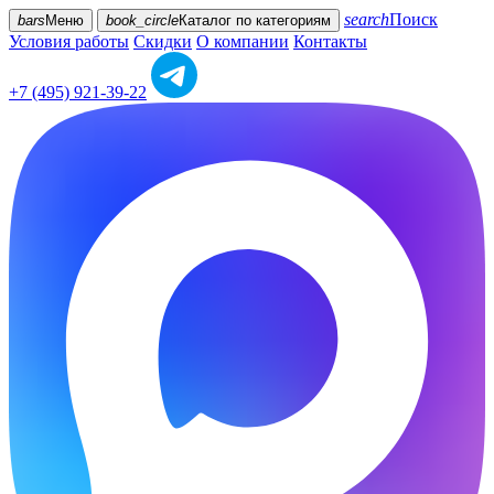
search
Поиск
bars
Меню
book_circle
Каталог
по категориям
Условия работы
Скидки
О компании
Контакты
+7 (495) 921-39-22