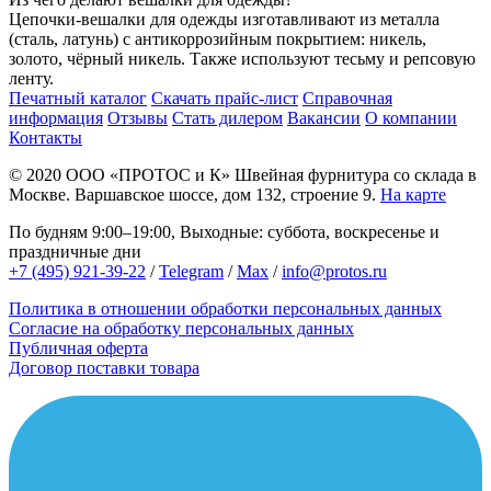
Цепочки-вешалки для одежды изготавливают из металла
(сталь, латунь) с антикоррозийным покрытием: никель,
золото, чёрный никель. Также используют тесьму и репсовую
ленту.
Печатный каталог
Скачать прайс-лист
Справочная
информация
Отзывы
Стать дилером
Вакансии
О компании
Контакты
© 2020
ООО «ПРОТОС и К»
Швейная фурнитура со склада в
Москве.
Варшавское шоссе, дом 132, строение 9.
На карте
По будням 9:00–19:00, Выходные: суббота, воскресенье и
праздничные дни
+7 (495) 921-39-22
/
Telegram
/
Max
/
info@protos.ru
Политика в отношении обработки персональных данных
Согласие на обработку персональных данных
Публичная оферта
Договор поставки товара