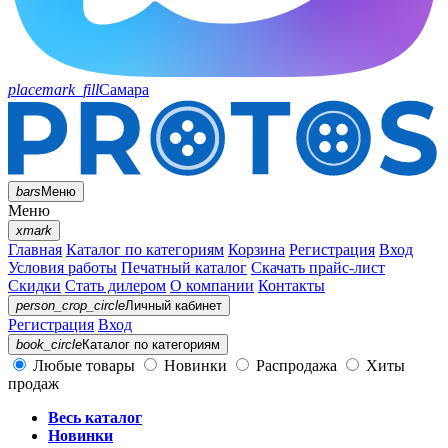
placemark_fill
Самара
bars
Меню
Меню
xmark
Главная
Каталог по категориям
Корзина
Регистрация
Вход
Условия работы
Печатный каталог
Скачать прайс-лист
Скидки
Стать дилером
О компании
Контакты
person_crop_circle
Личный кабинет
Регистрация
Вход
book_circle
Каталог
по категориям
Любые товары
Новинки
Распродажа
Хиты
продаж
Весь каталог
Новинки