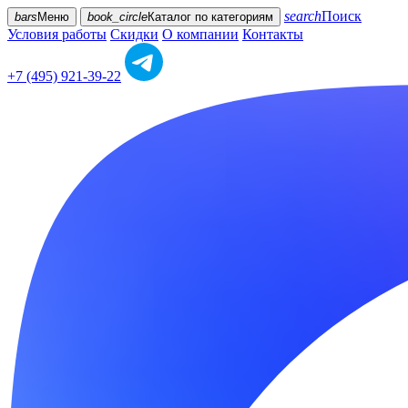
search
Поиск
bars
Меню
book_circle
Каталог
по категориям
Условия работы
Скидки
О компании
Контакты
+7 (495) 921-39-22