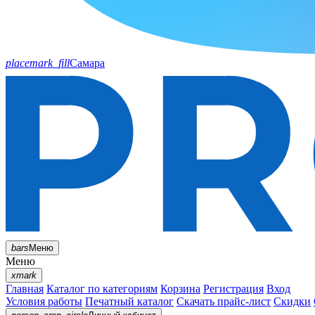
placemark_fill
Самара
bars
Меню
Меню
xmark
Главная
Каталог по категориям
Корзина
Регистрация
Вход
Условия работы
Печатный каталог
Скачать прайс-лист
Скидки