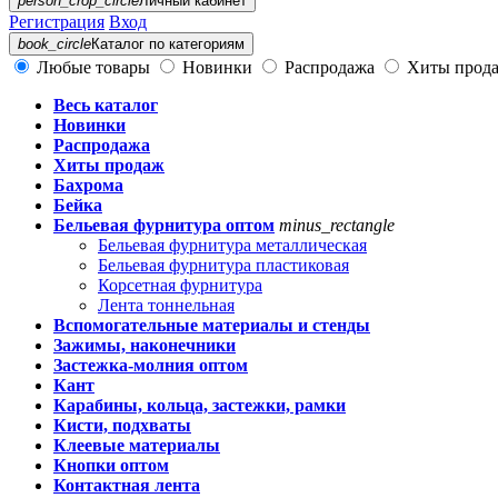
person_crop_circle
Личный кабинет
Регистрация
Вход
book_circle
Каталог
по категориям
Любые товары
Новинки
Распродажа
Хиты прод
Весь каталог
Новинки
Распродажа
Хиты продаж
Бахрома
Бейка
Бельевая фурнитура оптом
minus_rectangle
Бельевая фурнитура металлическая
Бельевая фурнитура пластиковая
Корсетная фурнитура
Лента тоннельная
Вспомогательные материалы и стенды
Зажимы, наконечники
Застежка-молния оптом
Кант
Карабины, кольца, застежки, рамки
Кисти, подхваты
Клеевые материалы
Кнопки оптом
Контактная лента