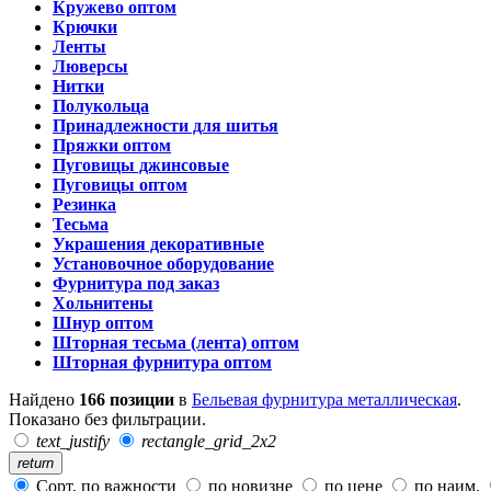
Кружево оптом
Крючки
Ленты
Люверсы
Нитки
Полукольца
Принадлежности для шитья
Пряжки оптом
Пуговицы джинсовые
Пуговицы оптом
Резинка
Тесьма
Украшения декоративные
Установочное оборудование
Фурнитура под заказ
Хольнитены
Шнур оптом
Шторная тесьма (лента) оптом
Шторная фурнитура оптом
Найдено
166 позиции
в
Бельевая фурнитура металлическая
.
Показано без фильтрации.
text_justify
rectangle_grid_2x2
return
Сорт. по важности
по новизне
по цене
по наим.