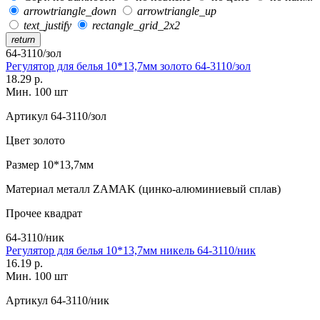
arrowtriangle_down
arrowtriangle_up
text_justify
rectangle_grid_2x2
return
64-3110/зол
Регулятор для белья 10*13,7мм золото 64-3110/зол
18.29 р.
Мин. 100 шт
Артикул
64-3110/зол
Цвет
золото
Размер
10*13,7мм
Материал
металл ZAMAK (цинко-алюминиевый сплав)
Прочее
квадрат
64-3110/ник
Регулятор для белья 10*13,7мм никель 64-3110/ник
16.19 р.
Мин. 100 шт
Артикул
64-3110/ник