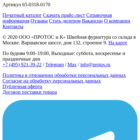
Артикул
65-0318-0170
Печатный каталог
Скачать прайс-лист
Справочная
информация
Отзывы
Стать дилером
Вакансии
О компании
Контакты
© 2020
ООО «ПРОТОС и К»
Швейная фурнитура со склада в
Москве.
Варшавское шоссе, дом 132, строение 9.
На карте
По будням 9:00–19:00, Выходные: суббота, воскресенье и
праздничные дни
+7 (495) 921-39-22
/
Telegram
/
Max
/
info@protos.ru
Политика в отношении обработки персональных данных
Согласие на обработку персональных данных
Публичная оферта
Договор поставки товара