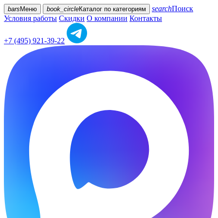
search
Поиск
bars
Меню
book_circle
Каталог
по категориям
Условия работы
Скидки
О компании
Контакты
+7 (495) 921-39-22