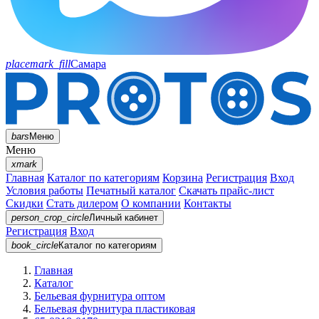
placemark_fill
Самара
bars
Меню
Меню
xmark
Главная
Каталог по категориям
Корзина
Регистрация
Вход
Условия работы
Печатный каталог
Скачать прайс-лист
Скидки
Стать дилером
О компании
Контакты
person_crop_circle
Личный кабинет
Регистрация
Вход
book_circle
Каталог
по категориям
Главная
Каталог
Бельевая фурнитура оптом
Бельевая фурнитура пластиковая