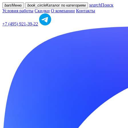
search
Поиск
bars
Меню
book_circle
Каталог
по категориям
Условия работы
Скидки
О компании
Контакты
+7 (495) 921-39-22