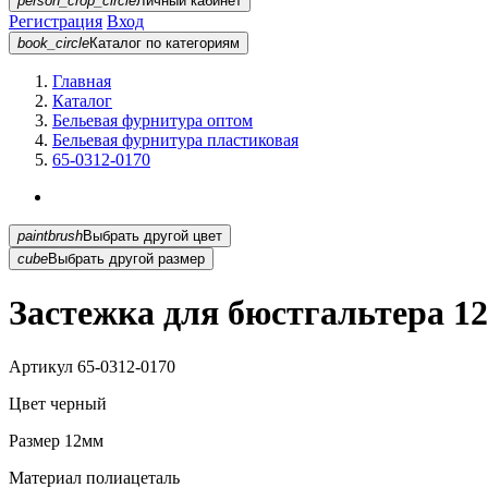
person_crop_circle
Личный кабинет
Регистрация
Вход
book_circle
Каталог
по категориям
Главная
Каталог
Бельевая фурнитура оптом
Бельевая фурнитура пластиковая
65-0312-0170
paintbrush
Выбрать другой цвет
cube
Выбрать другой размер
Застежка для бюстгальтера 1
Артикул
65-0312-0170
Цвет
черный
Размер
12мм
Материал
полиацеталь