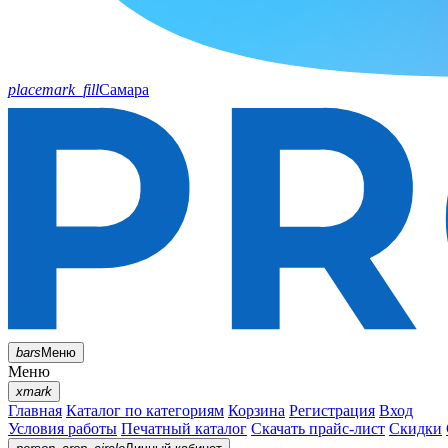
placemark_fill
Самара
bars
Меню
Меню
xmark
Главная
Каталог по категориям
Корзина
Регистрация
Вход
Условия работы
Печатный каталог
Скачать прайс-лист
Скидки