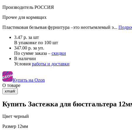
Производитель
РОССИЯ
Прочее
для кормящих
Пластиковая бельевая фурнитура –это неотъемлемый э...
Подроб
3.47
р.
за шт
В упаковке по
100 шт
347.00 р. за уп.
По сумме заказа –
скидки
В наличии
Условия
работы и доставки
Купить на Ozon
О товаре
xmark
Купить Застежка для бюстгальтера 12м
Цвет
черный
Размер
12мм