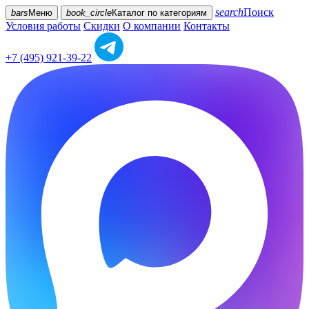
search
Поиск
bars
Меню
book_circle
Каталог
по категориям
Условия работы
Скидки
О компании
Контакты
+7 (495) 921-39-22