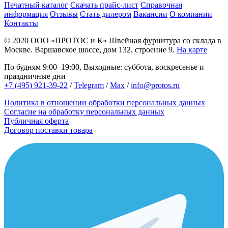
Печатный каталог
Скачать прайс-лист
Справочная
информация
Отзывы
Стать дилером
Вакансии
О компании
Контакты
© 2020
ООО «ПРОТОС и К»
Швейная фурнитура со склада в
Москве.
Варшавское шоссе, дом 132, строение 9.
На карте
По будням 9:00–19:00, Выходные: суббота, воскресенье и
праздничные дни
+7 (495) 921-39-22
/
Telegram
/
Max
/
info@protos.ru
Политика в отношении обработки персональных данных
Согласие на обработку персональных данных
Публичная оферта
Договор поставки товара