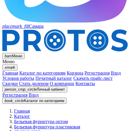
placemark_fill
Самара
bars
Меню
Меню
xmark
Главная
Каталог по категориям
Корзина
Регистрация
Вход
Условия работы
Печатный каталог
Скачать прайс-лист
Скидки
Стать дилером
О компании
Контакты
person_crop_circle
Личный кабинет
Регистрация
Вход
book_circle
Каталог
по категориям
Главная
Каталог
Бельевая фурнитура оптом
Бельевая фурнитура пластиковая