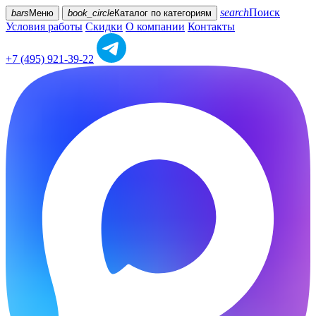
search
Поиск
bars
Меню
book_circle
Каталог
по категориям
Условия работы
Скидки
О компании
Контакты
+7 (495) 921-39-22