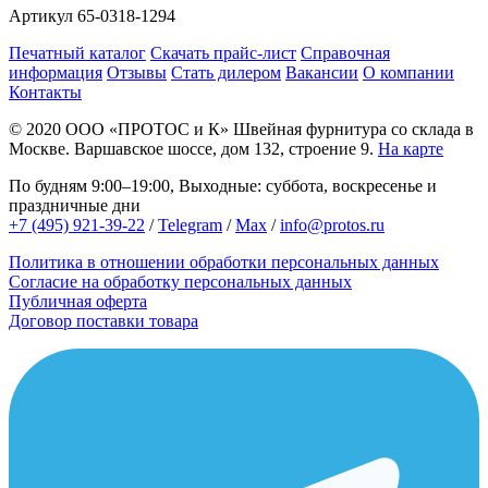
Артикул
65-0318-1294
Печатный каталог
Скачать прайс-лист
Справочная
информация
Отзывы
Стать дилером
Вакансии
О компании
Контакты
© 2020
ООО «ПРОТОС и К»
Швейная фурнитура со склада в
Москве.
Варшавское шоссе, дом 132, строение 9.
На карте
По будням 9:00–19:00, Выходные: суббота, воскресенье и
праздничные дни
+7 (495) 921-39-22
/
Telegram
/
Max
/
info@protos.ru
Политика в отношении обработки персональных данных
Согласие на обработку персональных данных
Публичная оферта
Договор поставки товара