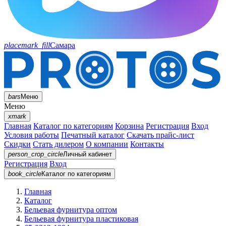
placemark_fill
Самара
bars
Меню
Меню
xmark
Главная
Каталог по категориям
Корзина
Регистрация
Вход
Условия работы
Печатный каталог
Скачать прайс-лист
Скидки
Стать дилером
О компании
Контакты
person_crop_circle
Личный кабинет
Регистрация
Вход
book_circle
Каталог
по категориям
Главная
Каталог
Бельевая фурнитура оптом
Бельевая фурнитура пластиковая