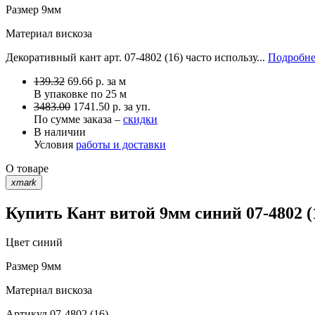
Размер
9мм
Материал
вискоза
Декоративный кант арт. 07-4802 (16) часто использу...
Подробне
139.32
69.66
р.
за м
В упаковке по
25 м
3483.00
1741.50 р. за уп.
По сумме заказа –
скидки
В наличии
Условия
работы и доставки
О товаре
xmark
Купить Кант витой 9мм синий 07-4802 (
Цвет
синий
Размер
9мм
Материал
вискоза
Артикул
07-4802 (16)