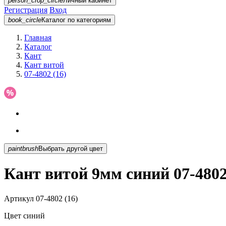
person_crop_circle
Личный кабинет
Регистрация
Вход
book_circle
Каталог
по категориям
Главная
Каталог
Кант
Кант витой
07-4802 (16)
paintbrush
Выбрать другой цвет
Кант витой 9мм синий 07-4802
Артикул
07-4802 (16)
Цвет
синий