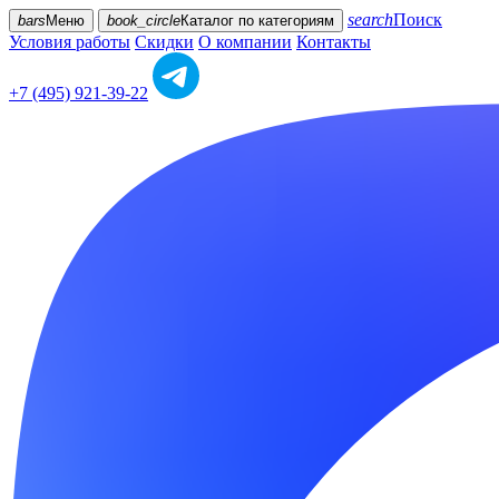
search
Поиск
bars
Меню
book_circle
Каталог
по категориям
Условия работы
Скидки
О компании
Контакты
+7 (495) 921-39-22