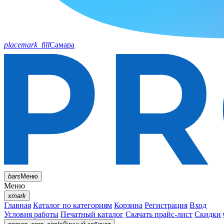
placemark_fill
Самара
bars
Меню
Меню
xmark
Главная
Каталог по категориям
Корзина
Регистрация
Вход
Условия работы
Печатный каталог
Скачать прайс-лист
Скидки