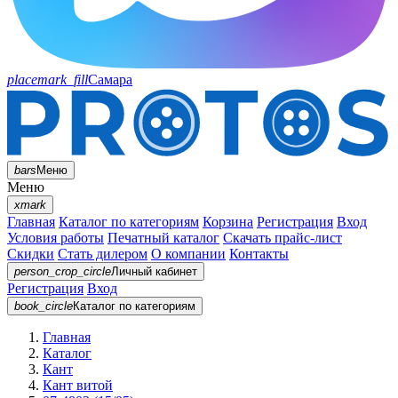
placemark_fill
Самара
bars
Меню
Меню
xmark
Главная
Каталог по категориям
Корзина
Регистрация
Вход
Условия работы
Печатный каталог
Скачать прайс-лист
Скидки
Стать дилером
О компании
Контакты
person_crop_circle
Личный кабинет
Регистрация
Вход
book_circle
Каталог
по категориям
Главная
Каталог
Кант
Кант витой