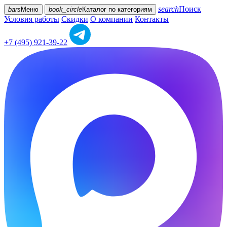
search
Поиск
bars
Меню
book_circle
Каталог
по категориям
Условия работы
Скидки
О компании
Контакты
+7 (495) 921-39-22