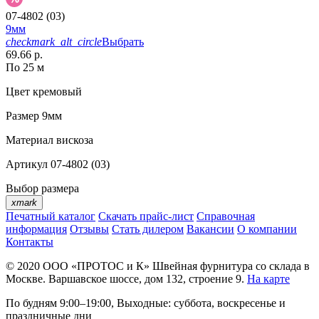
07-4802 (03)
9мм
checkmark_alt_circle
Выбрать
69.66 р.
По 25 м
Цвет
кремовый
Размер
9мм
Материал
вискоза
Артикул
07-4802 (03)
Выбор размера
xmark
Печатный каталог
Скачать прайс-лист
Справочная
информация
Отзывы
Стать дилером
Вакансии
О компании
Контакты
© 2020
ООО «ПРОТОС и К»
Швейная фурнитура со склада в
Москве.
Варшавское шоссе, дом 132, строение 9.
На карте
По будням 9:00–19:00, Выходные: суббота, воскресенье и
праздничные дни