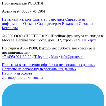
Производитель
РОССИЯ
Артикул
97-00087-70-5904
Печатный каталог
Скачать прайс-лист
Справочная
информация
Отзывы
Стать дилером
Вакансии
О компании
Контакты
© 2020
ООО «ПРОТОС и К»
Швейная фурнитура со склада в
Москве.
Варшавское шоссе, дом 132, строение 9.
На карте
По будням 9:00–19:00, Выходные: суббота, воскресенье и
праздничные дни
+7 (495) 921-39-22
/
Telegram
/
Max
/
info@protos.ru
Политика в отношении обработки персональных данных
Согласие на обработку персональных данных
Публичная оферта
Договор поставки товара