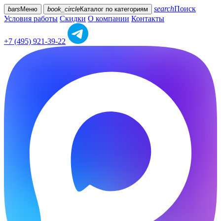
search
Поиск
bars
Меню
book_circle
Каталог
по категориям
Условия работы
Скидки
О компании
Контакты
+7 (495) 921-39-22