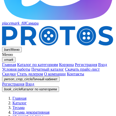
placemark_fill
Самара
bars
Меню
Меню
xmark
Главная
Каталог по категориям
Корзина
Регистрация
Вход
Условия работы
Печатный каталог
Скачать прайс-лист
Скидки
Стать дилером
О компании
Контакты
person_crop_circle
Личный кабинет
Регистрация
Вход
book_circle
Каталог
по категориям
Главная
Каталог
Тесьма
Тесьма декоративная