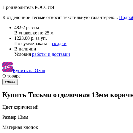
Производитель
РОССИЯ
К отделочной тесьме относят текстильную галантерею...
Подроб
48.92
р.
за м
В упаковке по
25 м
1223.00 р. за уп.
По сумме заказа –
скидки
В наличии
Условия
работы и доставки
Купить на Ozon
О товаре
xmark
Купить Тесьма отделочная 13мм коричн
Цвет
коричневый
Размер
13мм
Материал
хлопок