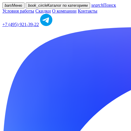
search
Поиск
bars
Меню
book_circle
Каталог
по категориям
Условия работы
Скидки
О компании
Контакты
+7 (495) 921-39-22