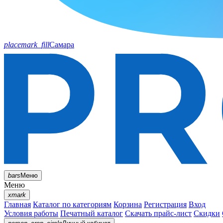
placemark_fill
Самара
bars
Меню
Меню
xmark
Главная
Каталог по категориям
Корзина
Регистрация
Вход
Условия работы
Печатный каталог
Скачать прайс-лист
Скидки