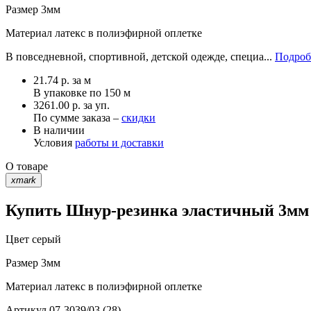
Размер
3мм
Материал
латекс в полиэфирной оплетке
В повседневной, спортивной, детской одежде, специа...
Подроб
21.74
р.
за м
В упаковке по
150 м
3261.00 р. за уп.
По сумме заказа –
скидки
В наличии
Условия
работы и доставки
О товаре
xmark
Купить Шнур-резинка эластичный 3мм с
Цвет
серый
Размер
3мм
Материал
латекс в полиэфирной оплетке
Артикул
07-3039/03 (28)