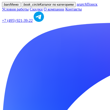
search
Поиск
bars
Меню
book_circle
Каталог
по категориям
Условия работы
Скидки
О компании
Контакты
+7 (495) 921-39-22