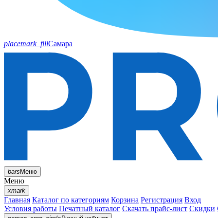
placemark_fill
Самара
bars
Меню
Меню
xmark
Главная
Каталог по категориям
Корзина
Регистрация
Вход
Условия работы
Печатный каталог
Скачать прайс-лист
Скидки