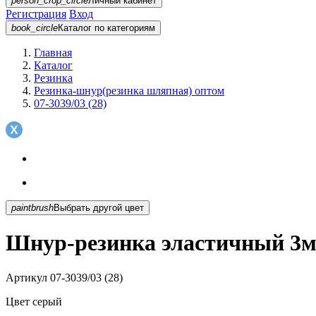
person_crop_circle
Личный кабинет
Регистрация
Вход
book_circle
Каталог
по категориям
Главная
Каталог
Резинка
Резинка-шнур(резинка шляпная) оптом
07-3039/03 (28)
paintbrush
Выбрать другой цвет
Шнур-резинка эластичный 3мм
Артикул
07-3039/03 (28)
Цвет
серый