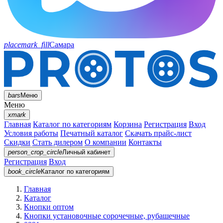
placemark_fill
Самара
bars
Меню
Меню
xmark
Главная
Каталог по категориям
Корзина
Регистрация
Вход
Условия работы
Печатный каталог
Скачать прайс-лист
Скидки
Стать дилером
О компании
Контакты
person_crop_circle
Личный кабинет
Регистрация
Вход
book_circle
Каталог
по категориям
Главная
Каталог
Кнопки оптом
Кнопки установочные сорочечные, рубашечные