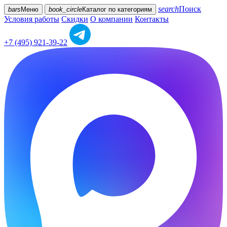
search
Поиск
bars
Меню
book_circle
Каталог
по категориям
Условия работы
Скидки
О компании
Контакты
+7 (495) 921-39-22