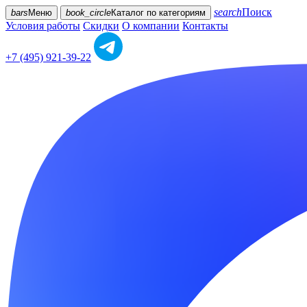
search
Поиск
bars
Меню
book_circle
Каталог
по категориям
Условия работы
Скидки
О компании
Контакты
+7 (495) 921-39-22