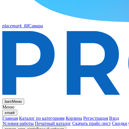
placemark_fill
Самара
bars
Меню
Меню
xmark
Главная
Каталог по категориям
Корзина
Регистрация
Вход
Условия работы
Печатный каталог
Скачать прайс-лист
Скидки