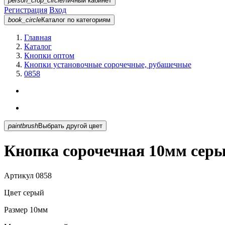
person_crop_circle
Личный кабинет
Регистрация
Вход
book_circle
Каталог
по категориям
Главная
Каталог
Кнопки оптом
Кнопки установочные сорочечные, рубашечные
0858
paintbrush
Выбрать другой цвет
Кнопка сорочечная 10мм серы
Артикул
0858
Цвет
серый
Размер
10мм