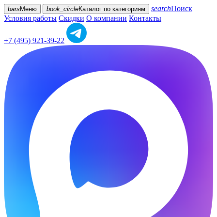
search
Поиск
bars
Меню
book_circle
Каталог
по категориям
Условия работы
Скидки
О компании
Контакты
+7 (495) 921-39-22