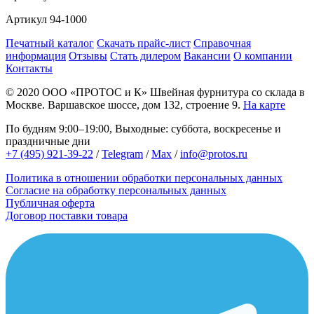
Артикул
94-1000
Печатный каталог
Скачать прайс-лист
Справочная
информация
Отзывы
Стать дилером
Вакансии
О компании
Контакты
© 2020
ООО «ПРОТОС и К»
Швейная фурнитура со склада в
Москве.
Варшавское шоссе, дом 132, строение 9.
На карте
По будням 9:00–19:00, Выходные: суббота, воскресенье и
праздничные дни
+7 (495) 921-39-22
/
Telegram
/
Max
/
info@protos.ru
Политика в отношении обработки персональных данных
Согласие на обработку персональных данных
Публичная оферта
Договор поставки товара