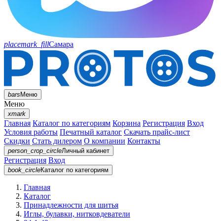
placemark_fill
Самара
bars
Меню
Меню
xmark
Главная
Каталог по категориям
Корзина
Регистрация
Вход
Условия работы
Печатный каталог
Скачать прайс-лист
Скидки
Стать дилером
О компании
Контакты
person_crop_circle
Личный кабинет
Регистрация
Вход
book_circle
Каталог
по категориям
Главная
Каталог
Принадлежности для шитья
Иглы, булавки, нитковдеватели