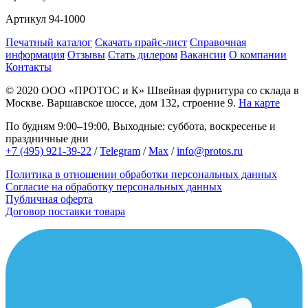
Артикул
94-1000
Печатный каталог
Скачать прайс-лист
Справочная
информация
Отзывы
Стать дилером
Вакансии
О компании
Контакты
© 2020
ООО «ПРОТОС и К»
Швейная фурнитура со склада в
Москве.
Варшавское шоссе, дом 132, строение 9.
На карте
По будням 9:00–19:00, Выходные: суббота, воскресенье и
праздничные дни
+7 (495) 921-39-22
/
Telegram
/
Max
/
info@protos.ru
Политика в отношении обработки персональных данных
Согласие на обработку персональных данных
Публичная оферта
Договор поставки товара