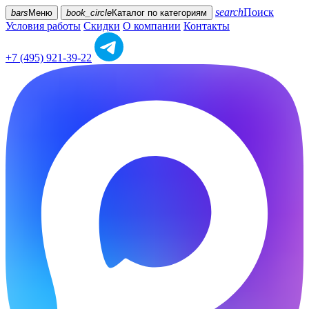
search
Поиск
bars
Меню
book_circle
Каталог
по категориям
Условия работы
Скидки
О компании
Контакты
+7 (495) 921-39-22