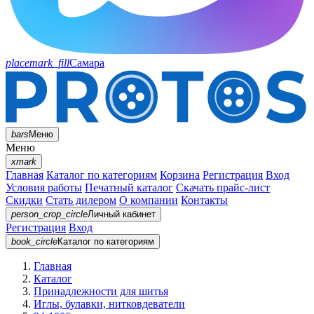
placemark_fill
Самара
bars
Меню
Меню
xmark
Главная
Каталог по категориям
Корзина
Регистрация
Вход
Условия работы
Печатный каталог
Скачать прайс-лист
Скидки
Стать дилером
О компании
Контакты
person_crop_circle
Личный кабинет
Регистрация
Вход
book_circle
Каталог
по категориям
Главная
Каталог
Принадлежности для шитья
Иглы, булавки, нитковдеватели