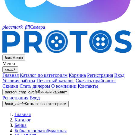
placemark_fill
Самара
bars
Меню
Меню
xmark
Главная
Каталог по категориям
Корзина
Регистрация
Вход
Условия работы
Печатный каталог
Скачать прайс-лист
Скидки
Стать дилером
О компании
Контакты
person_crop_circle
Личный кабинет
Регистрация
Вход
book_circle
Каталог
по категориям
Главная
Каталог
Бейка
Бейка хлопчатобумажная