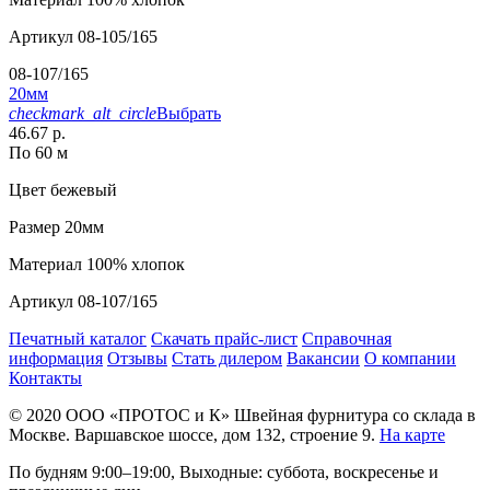
Артикул
08-105/165
08-107/165
20мм
checkmark_alt_circle
Выбрать
46.67 р.
По 60 м
Цвет
бежевый
Размер
20мм
Материал
100% хлопок
Артикул
08-107/165
Печатный каталог
Скачать прайс-лист
Справочная
информация
Отзывы
Стать дилером
Вакансии
О компании
Контакты
© 2020
ООО «ПРОТОС и К»
Швейная фурнитура со склада в
Москве.
Варшавское шоссе, дом 132, строение 9.
На карте
По будням 9:00–19:00, Выходные: суббота, воскресенье и