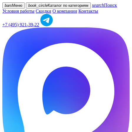
search
Поиск
bars
Меню
book_circle
Каталог
по категориям
Условия работы
Скидки
О компании
Контакты
+7 (495) 921-39-22