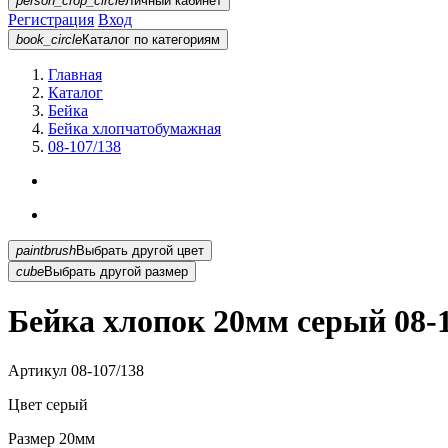
person_crop_circle
Личный кабинет
Регистрация
Вход
book_circle
Каталог
по категориям
Главная
Каталог
Бейка
Бейка хлопчатобумажная
08-107/138
paintbrush
Выбрать другой цвет
cube
Выбрать другой размер
Бейка хлопок 20мм серый 08-1
Артикул
08-107/138
Цвет
серый
Размер
20мм