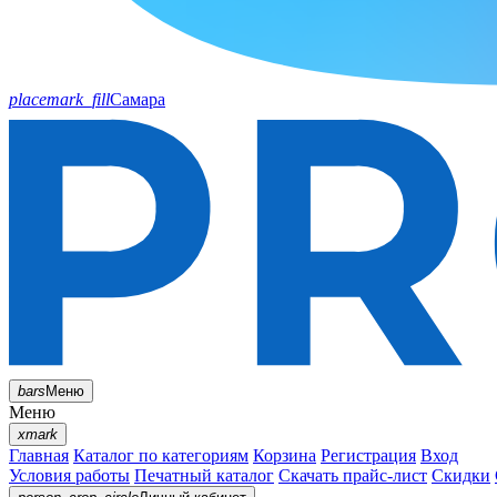
placemark_fill
Самара
bars
Меню
Меню
xmark
Главная
Каталог по категориям
Корзина
Регистрация
Вход
Условия работы
Печатный каталог
Скачать прайс-лист
Скидки