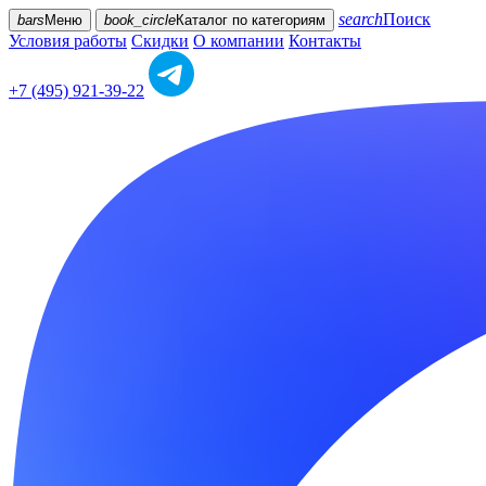
search
Поиск
bars
Меню
book_circle
Каталог
по категориям
Условия работы
Скидки
О компании
Контакты
+7 (495) 921-39-22