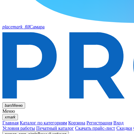
placemark_fill
Самара
bars
Меню
Меню
xmark
Главная
Каталог по категориям
Корзина
Регистрация
Вход
Условия работы
Печатный каталог
Скачать прайс-лист
Скидки