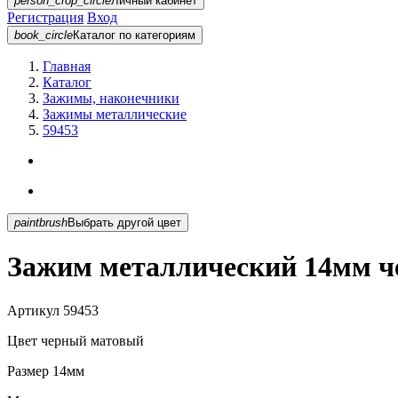
person_crop_circle
Личный кабинет
Регистрация
Вход
book_circle
Каталог
по категориям
Главная
Каталог
Зажимы, наконечники
Зажимы металлические
59453
paintbrush
Выбрать другой цвет
Зажим металлический 14мм ч
Артикул
59453
Цвет
черный матовый
Размер
14мм