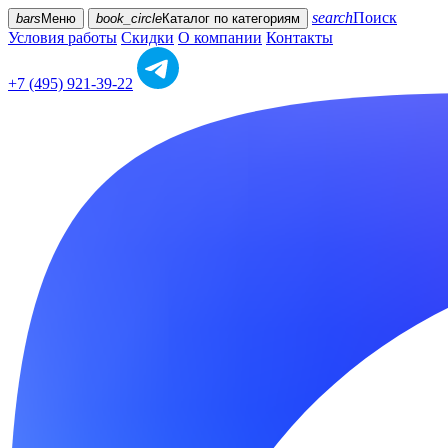
search
Поиск
bars
Меню
book_circle
Каталог
по категориям
Условия работы
Скидки
О компании
Контакты
+7 (495) 921-39-22