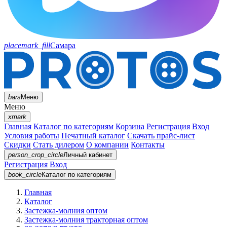
placemark_fill
Самара
bars
Меню
Меню
xmark
Главная
Каталог по категориям
Корзина
Регистрация
Вход
Условия работы
Печатный каталог
Скачать прайс-лист
Скидки
Стать дилером
О компании
Контакты
person_crop_circle
Личный кабинет
Регистрация
Вход
book_circle
Каталог
по категориям
Главная
Каталог
Застежка-молния оптом
Застежка-молния тракторная оптом