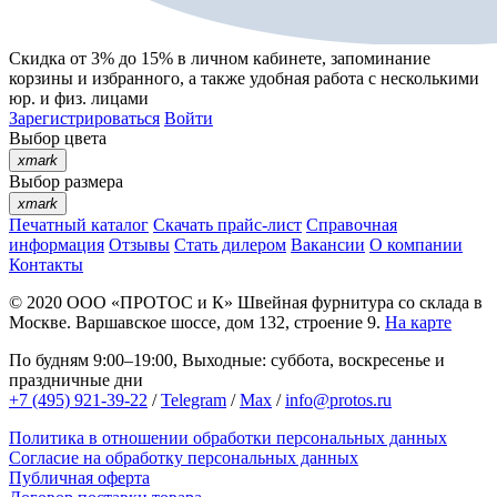
Скидка от 3% до 15%
в личном кабинете, запоминание
корзины
и
избранного
, а также удобная работа с несколькими
юр. и физ. лицами
Зарегистрироваться
Войти
Выбор цвета
xmark
Выбор размера
xmark
Печатный каталог
Скачать прайс-лист
Справочная
информация
Отзывы
Стать дилером
Вакансии
О компании
Контакты
© 2020
ООО «ПРОТОС и К»
Швейная фурнитура со склада в
Москве.
Варшавское шоссе, дом 132, строение 9.
На карте
По будням 9:00–19:00, Выходные: суббота, воскресенье и
праздничные дни
+7 (495) 921-39-22
/
Telegram
/
Max
/
info@protos.ru
Политика в отношении обработки персональных данных
Согласие на обработку персональных данных
Публичная оферта