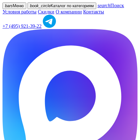
search
Поиск
bars
Меню
book_circle
Каталог
по категориям
Условия работы
Скидки
О компании
Контакты
+7 (495) 921-39-22