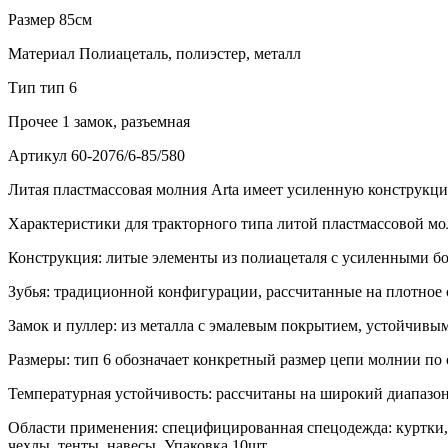
Размер
85см
Материал
Полиацеталь, полиэстер, металл
Тип
тип 6
Прочее
1 замок, разъемная
Артикул
60-2076/6-85/580
Литая пластмассовая молния Arta имеет усиленную конструкц
Характеристики для тракторного типа литой пластмассовой мол
Конструкция: литые элементы из полиацеталя с усиленными бо
Зубья: традиционной конфигурации, рассчитанные на плотное 
Замок и пуллер: из металла с эмалевым покрытием, устойчивы
Размеры: тип 6 обозначает конкретный размер цепи молнии по
Температурная устойчивость: рассчитаны на широкий диапазон
Области применения: специфицированная спецодежда: куртки, 
чехлы, тенты, навесы. Упаковка 10шт