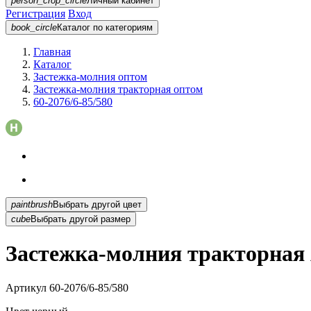
person_crop_circle
Личный кабинет
Регистрация
Вход
book_circle
Каталог
по категориям
Главная
Каталог
Застежка-молния оптом
Застежка-молния тракторная оптом
60-2076/6-85/580
paintbrush
Выбрать другой цвет
cube
Выбрать другой размер
Застежка-молния тракторная A
Артикул
60-2076/6-85/580