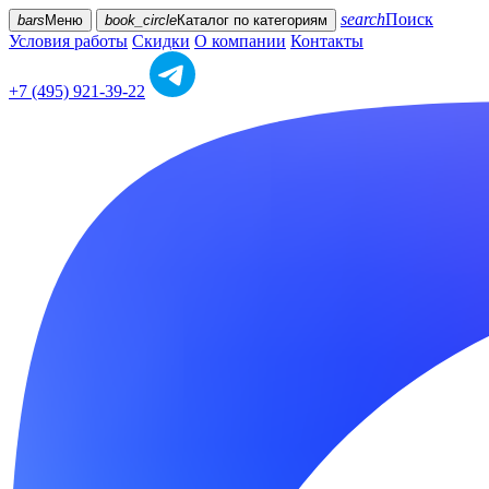
search
Поиск
bars
Меню
book_circle
Каталог
по категориям
Условия работы
Скидки
О компании
Контакты
+7 (495) 921-39-22