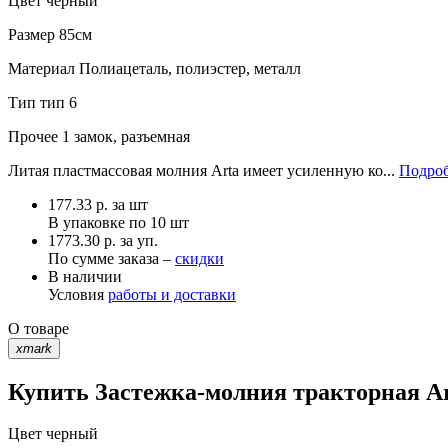
Цвет
черный
Размер
85см
Материал
Полиацеталь, полиэстер, металл
Тип
тип 6
Прочее
1 замок, разъемная
Литая пластмассовая молния Arta имеет усиленную ко...
Подроб
177.33
р.
за шт
В упаковке по
10 шт
1773.30 р. за уп.
По сумме заказа –
скидки
В наличии
Условия
работы и доставки
О товаре
xmark
Купить Застежка-молния тракторная Art
Цвет
черный