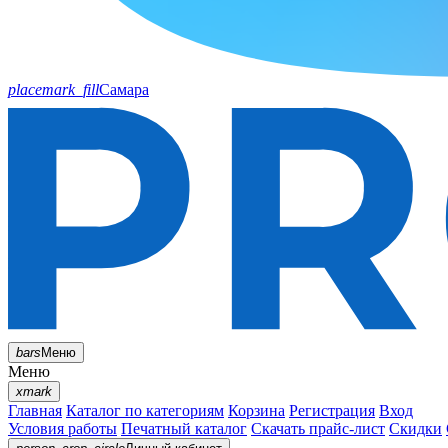
placemark_fill
Самара
bars
Меню
Меню
xmark
Главная
Каталог по категориям
Корзина
Регистрация
Вход
Условия работы
Печатный каталог
Скачать прайс-лист
Скидки