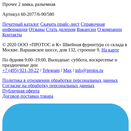
Прочее
2 замка, разъемная
Артикул
60-2077/6-90/580
Печатный каталог
Скачать прайс-лист
Справочная
информация
Отзывы
Стать дилером
Вакансии
О компании
Контакты
© 2020
ООО «ПРОТОС и К»
Швейная фурнитура со склада в
Москве.
Варшавское шоссе, дом 132, строение 9.
На карте
По будням 9:00–19:00, Выходные: суббота, воскресенье и
праздничные дни
+7 (495) 921-39-22
/
Telegram
/
Max
/
info@protos.ru
Политика в отношении обработки персональных данных
Согласие на обработку персональных данных
Публичная оферта
Договор поставки товара