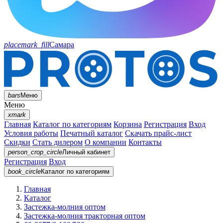
placemark_fill
Самара
bars
Меню
Меню
xmark
Главная
Каталог по категориям
Корзина
Регистрация
Вход
Условия работы
Печатный каталог
Скачать прайс-лист
Скидки
Стать дилером
О компании
Контакты
person_crop_circle
Личный кабинет
Регистрация
Вход
book_circle
Каталог
по категориям
Главная
Каталог
Застежка-молния оптом
Застежка-молния тракторная оптом