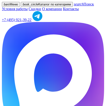
search
Поиск
bars
Меню
book_circle
Каталог
по категориям
Условия работы
Скидки
О компании
Контакты
+7 (495) 921-39-22