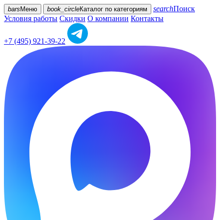
search
Поиск
bars
Меню
book_circle
Каталог
по категориям
Условия работы
Скидки
О компании
Контакты
+7 (495) 921-39-22