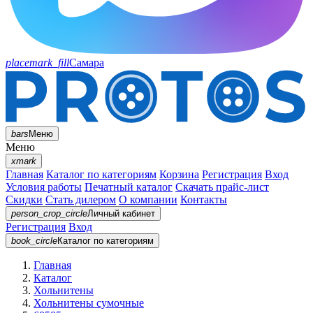
placemark_fill
Самара
bars
Меню
Меню
xmark
Главная
Каталог по категориям
Корзина
Регистрация
Вход
Условия работы
Печатный каталог
Скачать прайс-лист
Скидки
Стать дилером
О компании
Контакты
person_crop_circle
Личный кабинет
Регистрация
Вход
book_circle
Каталог
по категориям
Главная
Каталог
Хольнитены
Хольнитены сумочные