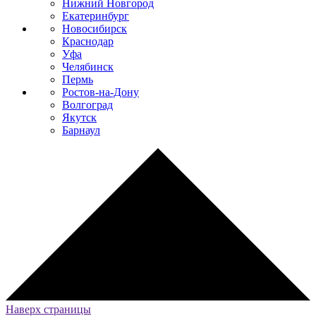
Нижний Новгород
Екатеринбург
Новосибирск
Краснодар
Уфа
Челябинск
Пермь
Ростов-на-Дону
Волгоград
Якутск
Барнаул
Наверх страницы