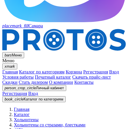
placemark_fill
Самара
bars
Меню
Меню
xmark
Главная
Каталог по категориям
Корзина
Регистрация
Вход
Условия работы
Печатный каталог
Скачать прайс-лист
Скидки
Стать дилером
О компании
Контакты
person_crop_circle
Личный кабинет
Регистрация
Вход
book_circle
Каталог
по категориям
Главная
Каталог
Хольнитены
Хольнитены со стразами, блестками