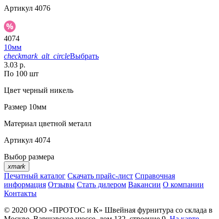
Артикул
4076
4074
10мм
checkmark_alt_circle
Выбрать
3.03 р.
По 100 шт
Цвет
черный никель
Размер
10мм
Материал
цветной металл
Артикул
4074
Выбор размера
xmark
Печатный каталог
Скачать прайс-лист
Справочная
информация
Отзывы
Стать дилером
Вакансии
О компании
Контакты
© 2020
ООО «ПРОТОС и К»
Швейная фурнитура со склада в
Москве.
Варшавское шоссе, дом 132, строение 9.
На карте