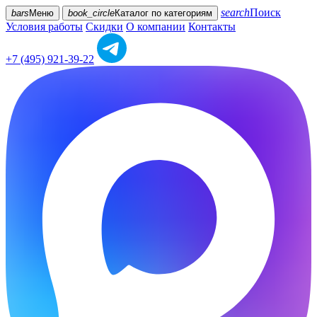
search
Поиск
bars
Меню
book_circle
Каталог
по категориям
Условия работы
Скидки
О компании
Контакты
+7 (495) 921-39-22