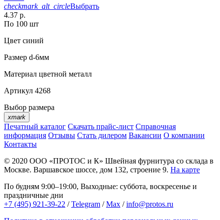
checkmark_alt_circle
Выбрать
4.37 р.
По 100 шт
Цвет
синий
Размер
d-6мм
Материал
цветной металл
Артикул
4268
Выбор размера
xmark
Печатный каталог
Скачать прайс-лист
Справочная
информация
Отзывы
Стать дилером
Вакансии
О компании
Контакты
© 2020
ООО «ПРОТОС и К»
Швейная фурнитура со склада в
Москве.
Варшавское шоссе, дом 132, строение 9.
На карте
По будням 9:00–19:00, Выходные: суббота, воскресенье и
праздничные дни
+7 (495) 921-39-22
/
Telegram
/
Max
/
info@protos.ru