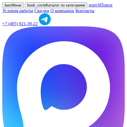
search
Поиск
bars
Меню
book_circle
Каталог
по категориям
Условия работы
Скидки
О компании
Контакты
+7 (495) 921-39-22