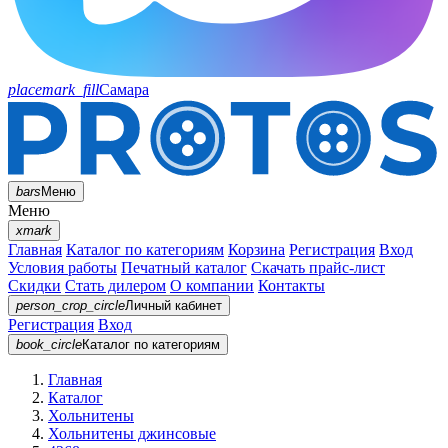
placemark_fill
Самара
bars
Меню
Меню
xmark
Главная
Каталог по категориям
Корзина
Регистрация
Вход
Условия работы
Печатный каталог
Скачать прайс-лист
Скидки
Стать дилером
О компании
Контакты
person_crop_circle
Личный кабинет
Регистрация
Вход
book_circle
Каталог
по категориям
Главная
Каталог
Хольнитены
Хольнитены джинсовые