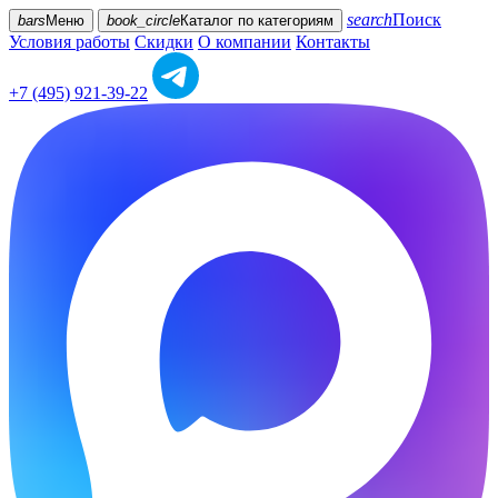
search
Поиск
bars
Меню
book_circle
Каталог
по категориям
Условия работы
Скидки
О компании
Контакты
+7 (495) 921-39-22