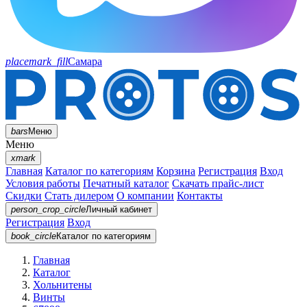
placemark_fill
Самара
bars
Меню
Меню
xmark
Главная
Каталог по категориям
Корзина
Регистрация
Вход
Условия работы
Печатный каталог
Скачать прайс-лист
Скидки
Стать дилером
О компании
Контакты
person_crop_circle
Личный кабинет
Регистрация
Вход
book_circle
Каталог
по категориям
Главная
Каталог
Хольнитены
Винты