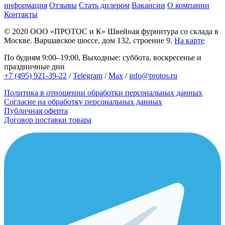
информация
Отзывы
Стать дилером
Вакансии
О компании
Контакты
© 2020
ООО «ПРОТОС и К»
Швейная фурнитура со склада в
Москве.
Варшавское шоссе, дом 132, строение 9.
На карте
По будням 9:00–19:00, Выходные: суббота, воскресенье и
праздничные дни
+7 (495) 921-39-22
/
Telegram
/
Max
/
info@protos.ru
Политика в отношении обработки персональных данных
Согласие на обработку персональных данных
Публичная оферта
Договор поставки товара